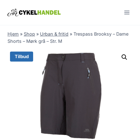
Skip
to
content
Hjem
»
Shop
»
Urban & fritid
»
Trespass Brooksy – Dame
Shorts – Mørk grå – Str. M
Tilbud