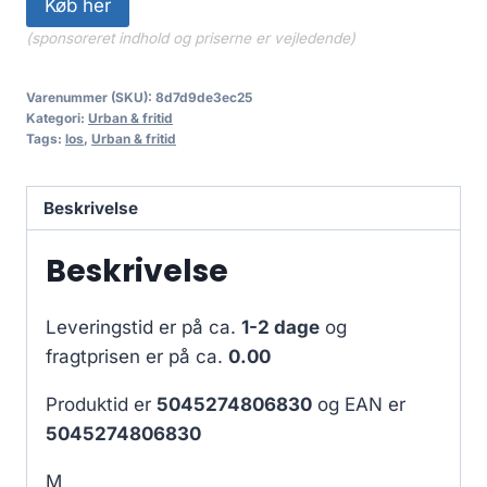
Køb her
(sponsoreret indhold og priserne er vejledende)
Varenummer (SKU):
8d7d9de3ec25
Kategori:
Urban & fritid
Tags:
los
,
Urban & fritid
Beskrivelse
Beskrivelse
Leveringstid er på ca.
1-2 dage
og
fragtprisen er på ca.
0.00
Produktid er
5045274806830
og EAN er
5045274806830
M