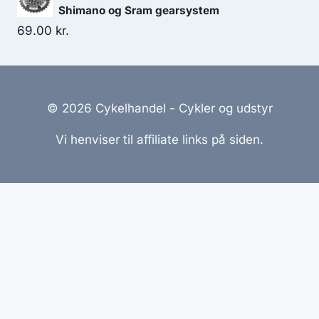
Shimano og Sram gearsystem
69.00
kr.
© 2026 Cykelhandel - Cykler og udstyr
Vi henviser til affiliate links på siden.
Hjemmesider Til Salg
|
Hjemmeside Udvikling
|
Online
Tilbud
Denne side kan være skabt med AI! Indholdet er
genereret med henblik på at informere og inspirere,
men vi anbefaler altid at dobbelttjekke vigtige
oplysninger.