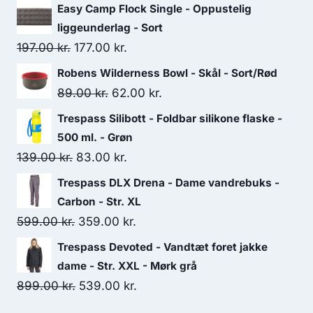
Easy Camp Flock Single - Oppustelig
liggeunderlag - Sort
Original
Current
197.00
kr.
177.00
kr.
price
price
Robens Wilderness Bowl - Skål - Sort/Rød
was:
is:
Original
Current
89.00
kr.
62.00
kr.
197.00 kr..
177.00 kr..
price
price
Trespass Silibott - Foldbar silikone flaske -
was:
is:
500 ml. - Grøn
89.00 kr..
62.00 kr..
Original
Current
139.00
kr.
83.00
kr.
price
price
Trespass DLX Drena - Dame vandrebuks -
was:
is:
Carbon - Str. XL
139.00 kr..
83.00 kr..
Original
Current
599.00
kr.
359.00
kr.
price
price
Trespass Devoted - Vandtæt foret jakke
was:
is:
dame - Str. XXL - Mørk grå
599.00 kr..
359.00 kr..
Original
Current
899.00
kr.
539.00
kr.
price
price