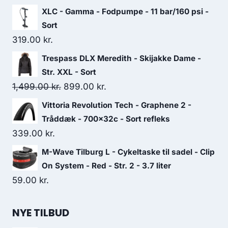
XLC - Gamma - Fodpumpe - 11 bar/160 psi -
Sort
319.00
kr.
Trespass DLX Meredith - Skijakke Dame -
Str. XXL - Sort
Original
Current
1,499.00
kr.
899.00
kr.
price
price
Vittoria Revolution Tech - Graphene 2 -
was:
is:
Tråddæk - 700x32c - Sort refleks
1,499.00 kr..
899.00 kr..
339.00
kr.
M-Wave Tilburg L - Cykeltaske til sadel - Clip
On System - Red - Str. 2 - 3.7 liter
59.00
kr.
NYE TILBUD