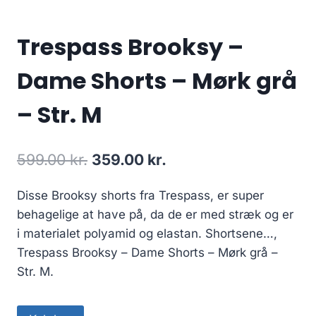
Trespass Brooksy –
Dame Shorts – Mørk grå
– Str. M
Original
Current
599.00
kr.
359.00
kr.
price
price
Disse Brooksy shorts fra Trespass, er super
was:
is:
behagelige at have på, da de er med stræk og er
599.00 kr..
359.00 kr..
i materialet polyamid og elastan. Shortsene…,
Trespass Brooksy – Dame Shorts – Mørk grå –
Str. M.