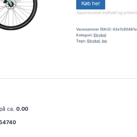
Køb her
(sponsoreret indhold og priser
Varenummer (SKU):
43e7c85461a
Kategori:
Elcykel
Tags:
Elcykel
,
los
 på ca.
0.00
54740