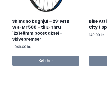
Shimano baghjul – 29″ MTB
Bike Att
WH-MT500 – til E-Thru
City / Sp
12x148mm boost aksel –
149.00
kr.
Skivebremser
1,049.00
kr.
Køb her