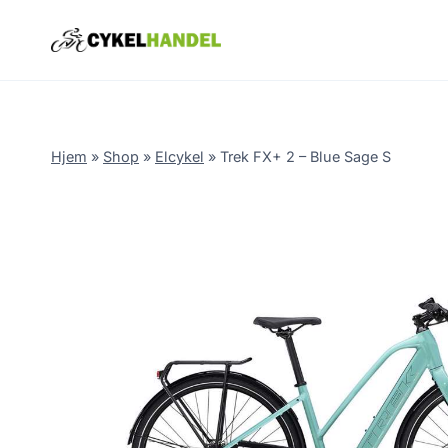
Skip
to
content
Hjem
»
Shop
»
Elcykel
»
Trek FX+ 2 – Blue Sage S