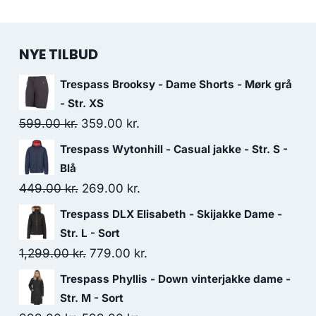
NYE TILBUD
Trespass Brooksy - Dame Shorts - Mørk grå
- Str. XS
Original
Current
599.00
kr.
359.00
kr.
price
price
Trespass Wytonhill - Casual jakke - Str. S -
was:
is:
Blå
599.00 kr..
359.00 kr..
Original
Current
449.00
kr.
269.00
kr.
price
price
Trespass DLX Elisabeth - Skijakke Dame -
was:
is:
Str. L - Sort
449.00 kr..
269.00 kr..
Original
Current
1,299.00
kr.
779.00
kr.
price
price
Trespass Phyllis - Down vinterjakke dame -
was:
is:
Str. M - Sort