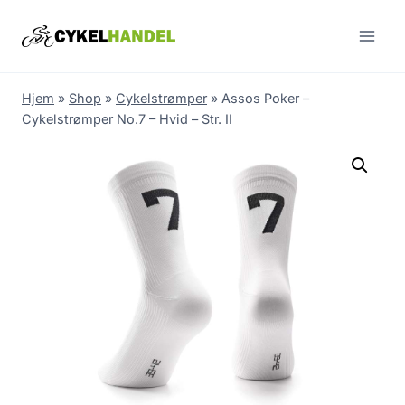
Skip
to
content
Hjem
»
Shop
»
Cykelstrømper
»
Assos Poker –
Cykelstrømper No.7 – Hvid – Str. II