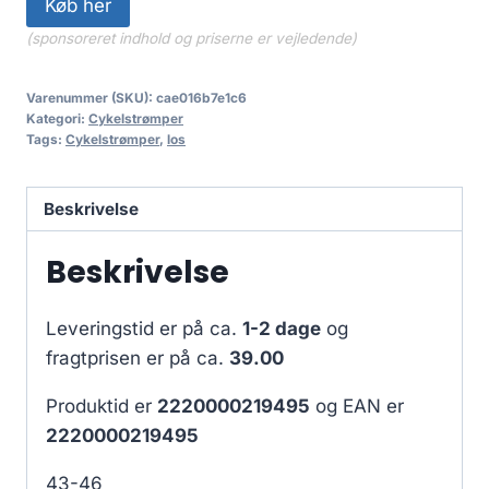
Køb her
(sponsoreret indhold og priserne er vejledende)
Varenummer (SKU):
cae016b7e1c6
Kategori:
Cykelstrømper
Tags:
Cykelstrømper
,
los
Beskrivelse
Beskrivelse
Leveringstid er på ca.
1-2 dage
og
fragtprisen er på ca.
39.00
Produktid er
2220000219495
og EAN er
2220000219495
43-46