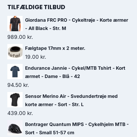
was:
is:
TILFÆLDIGE TILBUD
275.00 kr..
165.00 kr..
Giordana FRC PRO - Cykeltrøje - Korte ærmer
- All Black - Str. M
989.00
kr.
Fælgtape 17mm x 2 meter.
19.00
kr.
Endurance Jannie - Cykel/MTB Tshirt - Kort
ærmet - Dame - Blå - 42
94.50
kr.
Sensor Merino Air - Svedundertrøje med
korte ærmer - Sort - Str. L
439.00
kr.
Bontrager Quantum MIPS - Cykelhjelm MTB -
Sort - Small 51-57 cm