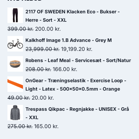
2117 OF SWEDEN Klacken Eco - Bukser -
Herre - Sort - XXL
Original
Current
399.00
kr.
200.00
kr.
price
price
Kalkhoff Image 1.B Advance - Grey M
was:
is:
Original
Current
23,999.00
kr.
19,199.20
kr.
399.00 kr..
200.00 kr..
price
price
Robens - Leaf Meal - Servicesæt - Sort/Natur
was:
is:
Original
Current
208.00
kr.
166.00
kr.
23,999.00 kr..
19,199.20 kr..
price
price
OnGear - Træningselastik - Exercise Loop -
was:
is:
Light - Latex - 500x50x0.5mm - Orange
208.00 kr..
166.00 kr..
Original
Current
49.00
kr.
20.00
kr.
price
price
Trespass Qikpac - Regnjakke - UNISEX - Grå
was:
is:
- XXL
49.00 kr..
20.00 kr..
Original
Current
275.00
kr.
165.00
kr.
price
price