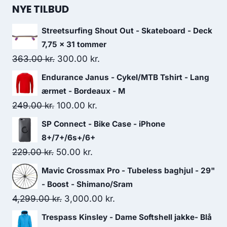
NYE TILBUD
Streetsurfing Shout Out - Skateboard - Deck
7,75 x 31 tommer
Original
Current
363.00
kr.
300.00
kr.
price
price
Endurance Janus - Cykel/MTB Tshirt - Lang
was:
is:
ærmet - Bordeaux - M
363.00 kr..
300.00 kr..
Original
Current
249.00
kr.
100.00
kr.
price
price
SP Connect - Bike Case - iPhone
was:
is:
8+/7+/6s+/6+
249.00 kr..
100.00 kr..
Original
Current
229.00
kr.
50.00
kr.
price
price
Mavic Crossmax Pro - Tubeless baghjul - 29"
was:
is:
- Boost - Shimano/Sram
229.00 kr..
50.00 kr..
Original
Current
4,299.00
kr.
3,000.00
kr.
price
price
Trespass Kinsley - Dame Softshell jakke- Blå