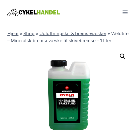
Skip
to
content
Hjem
»
Shop
»
Udluftningskit & bremsevæsker
»
Weldtite
– Mineralsk bremsevæske til skivebremse – 1 liter