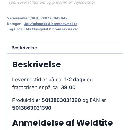
(sponsoreret indhold og priserne er vejledende)
Varenummer (SKU):
ddf4a70d9642
Kategori:
Udluftningskit & bremsevæsker
Tags:
los
,
Udluftningskit & bremsevæsker
Beskrivelse
Beskrivelse
Leveringstid er på ca.
1-2 dage
og
fragtprisen er på ca.
39.00
Produktid er
5013863031390
og EAN er
5013863031390
Anmeldelse af Weldtite