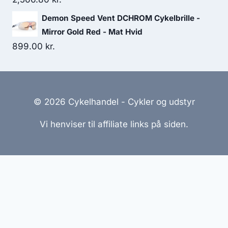
Demon Speed Vent DCHROM Cykelbrille -
Mirror Gold Red - Mat Hvid
899.00
kr.
© 2026 Cykelhandel - Cykler og udstyr
Vi henviser til affiliate links på siden.
Hjemmesider Til Salg
|
Hjemmeside Udvikling
|
Online
Tilbud
Denne side kan være skabt med AI! Indholdet er
genereret med henblik på at informere og inspirere,