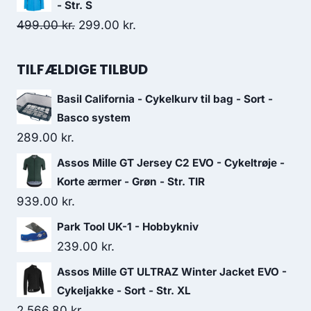
was:
is:
- Str. S
4,299.00 kr..
3,000.00 kr..
Original
Current
499.00
kr.
299.00
kr.
price
price
was:
is:
TILFÆLDIGE TILBUD
499.00 kr..
299.00 kr..
Basil California - Cykelkurv til bag - Sort -
Basco system
289.00
kr.
Assos Mille GT Jersey C2 EVO - Cykeltrøje -
Korte ærmer - Grøn - Str. TIR
939.00
kr.
Park Tool UK-1 - Hobbykniv
239.00
kr.
Assos Mille GT ULTRAZ Winter Jacket EVO -
Cykeljakke - Sort - Str. XL
2,566.80
kr.