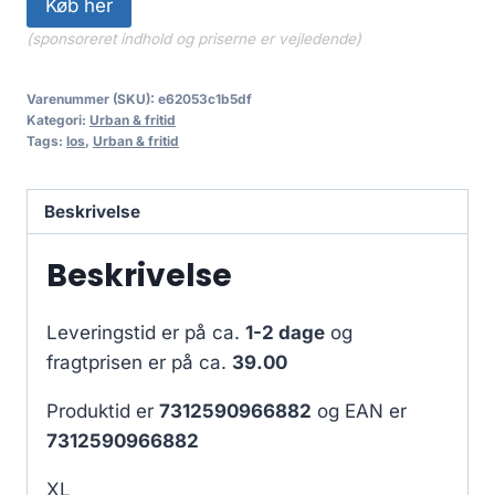
Køb her
(sponsoreret indhold og priserne er vejledende)
Varenummer (SKU):
e62053c1b5df
Kategori:
Urban & fritid
Tags:
los
,
Urban & fritid
Beskrivelse
Beskrivelse
Leveringstid er på ca.
1-2 dage
og
fragtprisen er på ca.
39.00
Produktid er
7312590966882
og EAN er
7312590966882
XL