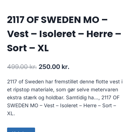
2117 OF SWEDEN MO –
Vest – Isoleret – Herre –
Sort – XL
Original
Current
499.00
kr.
250.00
kr.
price
price
2117 of Sweden har fremstillet denne flotte vest i
was:
is:
et ripstop materiale, som gør selve metervaren
499.00 kr..
250.00 kr..
ekstra stærk og holdbar. Samtidig ha…, 2117 OF
SWEDEN MO – Vest – Isoleret – Herre – Sort –
XL.