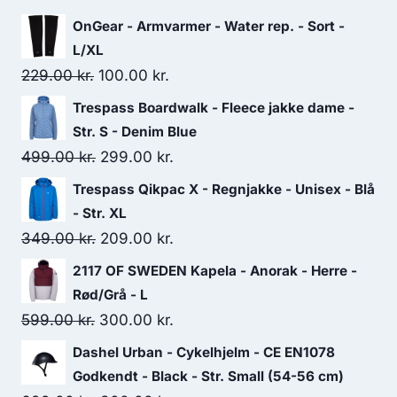
OnGear - Armvarmer - Water rep. - Sort -
L/XL
Original
Current
229.00
kr.
100.00
kr.
price
price
Trespass Boardwalk - Fleece jakke dame -
was:
is:
Str. S - Denim Blue
229.00 kr..
100.00 kr..
Original
Current
499.00
kr.
299.00
kr.
price
price
Trespass Qikpac X - Regnjakke - Unisex - Blå
was:
is:
- Str. XL
499.00 kr..
299.00 kr..
Original
Current
349.00
kr.
209.00
kr.
price
price
2117 OF SWEDEN Kapela - Anorak - Herre -
was:
is:
Rød/Grå - L
349.00 kr..
209.00 kr..
Original
Current
599.00
kr.
300.00
kr.
price
price
Dashel Urban - Cykelhjelm - CE EN1078
was:
is:
Godkendt - Black - Str. Small (54-56 cm)