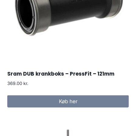
Sram DUB krankboks – PressFit – 121mm
369.00
kr.
Køb her