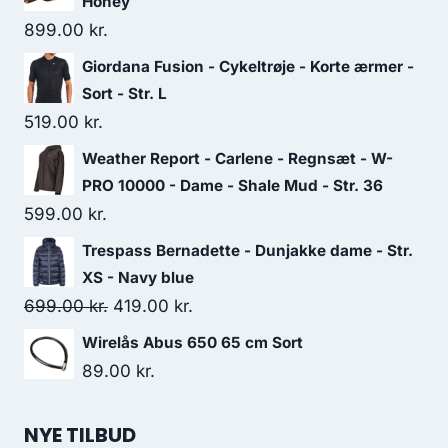
Honey
899.00
kr.
Giordana Fusion - Cykeltrøje - Korte ærmer -
Sort - Str. L
519.00
kr.
Weather Report - Carlene - Regnsæt - W-
PRO 10000 - Dame - Shale Mud - Str. 36
599.00
kr.
Trespass Bernadette - Dunjakke dame - Str.
XS - Navy blue
Original
Current
699.00
kr.
419.00
kr.
price
price
Wirelås Abus 650 65 cm Sort
was:
is:
89.00
kr.
699.00 kr..
419.00 kr..
NYE TILBUD