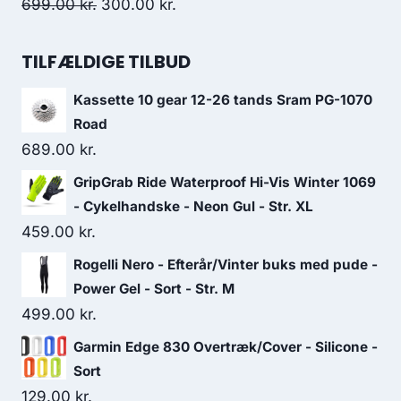
599.00 kr..
300.00 kr..
Original
Current
699.00
kr.
300.00
kr.
price
price
was:
is:
TILFÆLDIGE TILBUD
699.00 kr..
300.00 kr..
Kassette 10 gear 12-26 tands Sram PG-1070
Road
689.00
kr.
GripGrab Ride Waterproof Hi-Vis Winter 1069
- Cykelhandske - Neon Gul - Str. XL
459.00
kr.
Rogelli Nero - Efterår/Vinter buks med pude -
Power Gel - Sort - Str. M
499.00
kr.
Garmin Edge 830 Overtræk/Cover - Silicone -
Sort
129.00
kr.