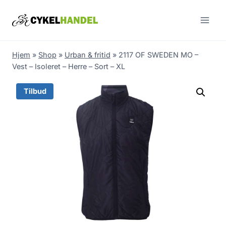
Skip
to
content
Hjem
»
Shop
»
Urban & fritid
»
2117 OF SWEDEN MO –
Vest – Isoleret – Herre – Sort – XL
Tilbud