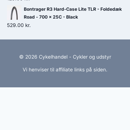
Bontrager R3 Hard-Case Lite TLR - Foldedæk
Road - 700 x 25C - Black
529.00
kr.
© 2026 Cykelhandel - Cykler og udstyr
Vi henviser til affiliate links på siden.
Hjemmesider Til Salg
|
Hjemmeside Udvikling
|
Online
Tilbud
Denne side kan være skabt med AI! Indholdet er
genereret med henblik på at informere og inspirere,