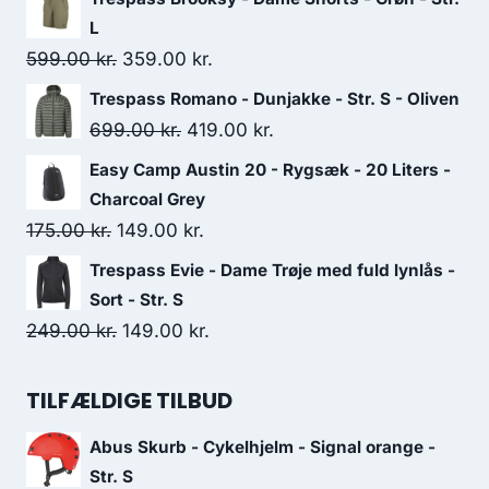
was:
is:
L
349.00 kr..
209.00 kr..
Original
Current
599.00
kr.
359.00
kr.
price
price
Trespass Romano - Dunjakke - Str. S - Oliven
was:
is:
Original
Current
699.00
kr.
419.00
kr.
599.00 kr..
359.00 kr..
price
price
Easy Camp Austin 20 - Rygsæk - 20 Liters -
was:
is:
Charcoal Grey
699.00 kr..
419.00 kr..
Original
Current
175.00
kr.
149.00
kr.
price
price
Trespass Evie - Dame Trøje med fuld lynlås -
was:
is:
Sort - Str. S
175.00 kr..
149.00 kr..
Original
Current
249.00
kr.
149.00
kr.
price
price
was:
is:
TILFÆLDIGE TILBUD
249.00 kr..
149.00 kr..
Abus Skurb - Cykelhjelm - Signal orange -
Str. S