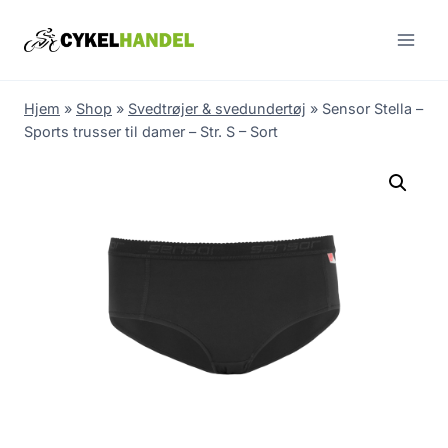
Skip
to
content
Hjem
»
Shop
»
Svedtrøjer & svedundertøj
»
Sensor Stella –
Sports trusser til damer – Str. S – Sort