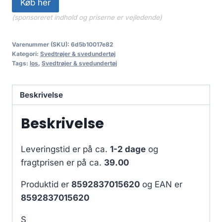
Køb her
(sponsoreret indhold og priserne er vejledende)
Varenummer (SKU):
6d5b10017e82
Kategori:
Svedtrøjer & svedundertøj
Tags:
los
,
Svedtrøjer & svedundertøj
Beskrivelse
Beskrivelse
Leveringstid er på ca.
1-2 dage
og
fragtprisen er på ca.
39.00
Produktid er
8592837015620
og EAN er
8592837015620
S