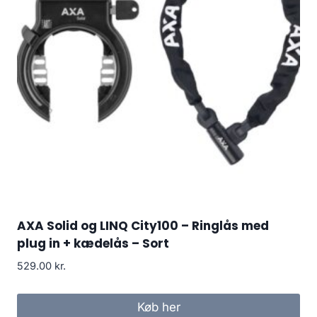
AXA Solid og LINQ City100 – Ringlås med
plug in + kædelås – Sort
529.00
kr.
Køb her