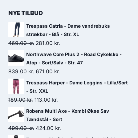
NYE TILBUD
Trespass Catria - Dame vandrebuks
strækbar - Blå - Str. XL
Original
Current
469.00
kr.
281.00
kr.
price
price
Northwave Core Plus 2 - Road Cykelsko -
was:
is:
Atop - Sort/Sølv - Str. 47
469.00 kr..
281.00 kr..
Original
Current
839.00
kr.
671.00
kr.
price
price
Trespass Harper - Dame Leggins - Lilla/Sort
was:
is:
- Str. XXL
839.00 kr..
671.00 kr..
Original
Current
189.00
kr.
113.00
kr.
price
price
Robens Multi Axe - Kombi Økse Sav
was:
is:
Tændstål - Sort
189.00 kr..
113.00 kr..
Original
Current
499.00
kr.
424.00
kr.
price
price