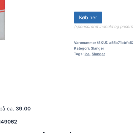
Køb her
(sponsoreret indhold og priser
Varenummer (SKU):
a55b71bbfa5
Kategori:
Slanger
Tags:
los
,
Slanger
 på ca.
39.00
149062