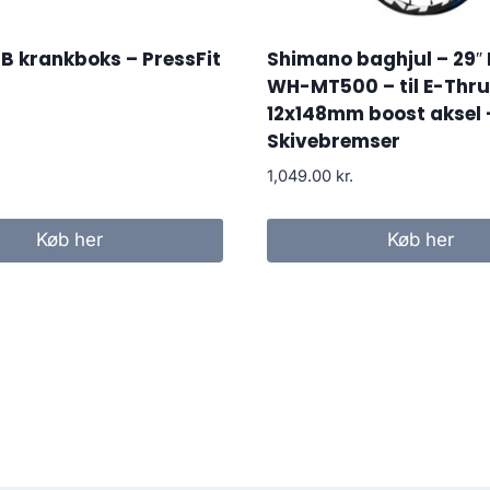
B krankboks – PressFit
Shimano baghjul – 29″
WH-MT500 – til E-Thru
12x148mm boost aksel 
Skivebremser
1,049.00
kr.
Køb her
Køb her