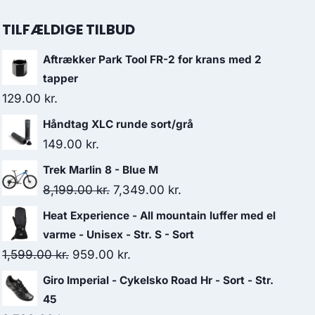
TILFÆLDIGE TILBUD
Aftrækker Park Tool FR-2 for krans med 2
tapper
129.00
kr.
Håndtag XLC runde sort/grå
149.00
kr.
Trek Marlin 8 - Blue M
Original
Current
8,199.00
kr.
7,349.00
kr.
price
price
Heat Experience - All mountain luffer med el
was:
is:
varme - Unisex - Str. S - Sort
8,199.00 kr..
7,349.00 kr..
Original
Current
1,599.00
kr.
959.00
kr.
price
price
Giro Imperial - Cykelsko Road Hr - Sort - Str.
was:
is:
45