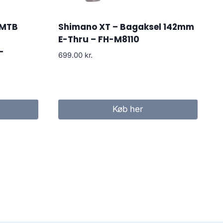
 MTB
Shimano XT – Bagaksel 142mm
E-Thru – FH-M8110
–
699.00
kr.
Køb her