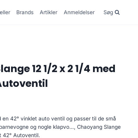
eller
Brands
Artikler
Anmeldelser
Søg
ange 12 1/2 x 2 1/4 med
Autoventil
en 42° vinklet auto ventil og passer til de små
, barnevogne og nogle klapvo…, Chaoyang Slange
t 42° Autoventil.