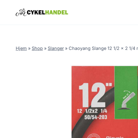
Skip
to
content
Hjem
»
Shop
»
Slanger
»
Chaoyang Slange 12 1/2 x 2 1/4 