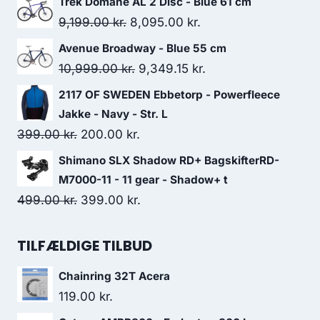
Trek Domane AL 2 Disc - Blue 61 cm
was:
is:
Original
Current
9,199.00
kr.
8,095.00
kr.
269.00 kr..
200.00 kr..
price
price
Avenue Broadway - Blue 55 cm
was:
is:
Original
Current
10,999.00
kr.
9,349.15
kr.
9,199.00 kr..
8,095.00 kr..
price
price
2117 OF SWEDEN Ebbetorp - Powerfleece
was:
is:
Jakke - Navy - Str. L
10,999.00 kr..
9,349.15 kr..
Original
Current
399.00
kr.
200.00
kr.
price
price
Shimano SLX Shadow RD+ BagskifterRD-
was:
is:
M7000-11 - 11 gear - Shadow+ t
399.00 kr..
200.00 kr..
Original
Current
499.00
kr.
399.00
kr.
price
price
was:
is:
TILFÆLDIGE TILBUD
499.00 kr..
399.00 kr..
Chainring 32T Acera
119.00
kr.