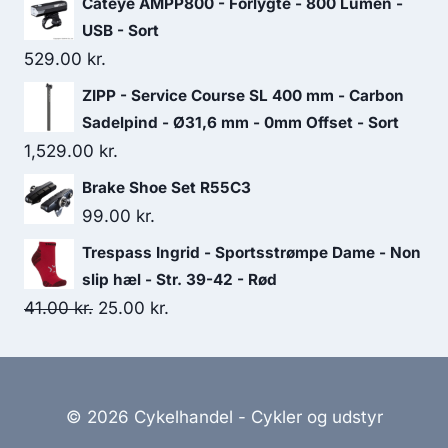
Cateye AMPP800 - Forlygte - 800 Lumen -
USB - Sort
529.00
kr.
ZIPP - Service Course SL 400 mm - Carbon
Sadelpind - Ø31,6 mm - 0mm Offset - Sort
1,529.00
kr.
Brake Shoe Set R55C3
99.00
kr.
Trespass Ingrid - Sportsstrømpe Dame - Non
slip hæl - Str. 39-42 - Rød
Original
Current
41.00
kr.
25.00
kr.
price
price
was:
is:
41.00 kr..
25.00 kr..
© 2026 Cykelhandel - Cykler og udstyr