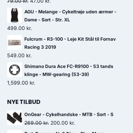
Original
Current
79.00
kr.
47.00
kr.
price
price
AGU - Melange - Cykeltrøje uden ærmer -
was:
is:
Dame - Sort - Str. XL
79.00 kr..
47.00 kr..
499.00
kr.
Fulcrum - R3-100 - Leje Kit Stål til Fornav
Racing 3 2019
549.00
kr.
Shimano Dura Ace FC-R9100 - 53 tands
klinge - MW-gearing (53-39)
1,599.00
kr.
NYE TILBUD
OnGear - Cykelhandske - MTB - Sort - S
Original
Current
269.00
kr.
200.00
kr.
price
price