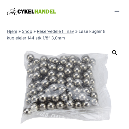
Skip
to
content
Hjem
»
Shop
»
Reservedele til nav
»
Løse kugler til
kuglelejer 144 stk 1/8″ 3,0mm