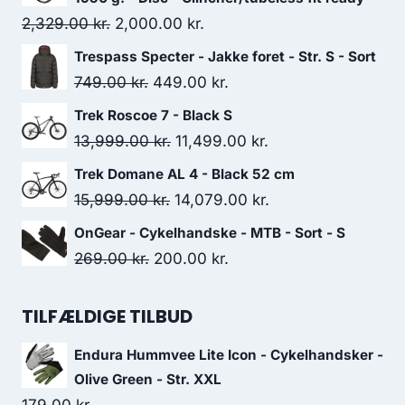
Original
Current
2,329.00
kr.
2,000.00
kr.
price
price
Trespass Specter - Jakke foret - Str. S - Sort
was:
is:
Original
Current
749.00
kr.
449.00
kr.
2,329.00 kr..
2,000.00 kr..
price
price
Trek Roscoe 7 - Black S
was:
is:
Original
Current
13,999.00
kr.
11,499.00
kr.
749.00 kr..
449.00 kr..
price
price
Trek Domane AL 4 - Black 52 cm
was:
is:
Original
Current
15,999.00
kr.
14,079.00
kr.
13,999.00 kr..
11,499.00 kr..
price
price
OnGear - Cykelhandske - MTB - Sort - S
was:
is:
Original
Current
269.00
kr.
200.00
kr.
15,999.00 kr..
14,079.00 kr..
price
price
was:
is:
TILFÆLDIGE TILBUD
269.00 kr..
200.00 kr..
Endura Hummvee Lite Icon - Cykelhandsker -
Olive Green - Str. XXL