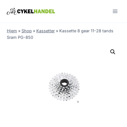
Skip
to
content
Hjem
»
Shop
»
Kassetter
»
Kassette 8 gear 11-28 tands
Sram PG-850