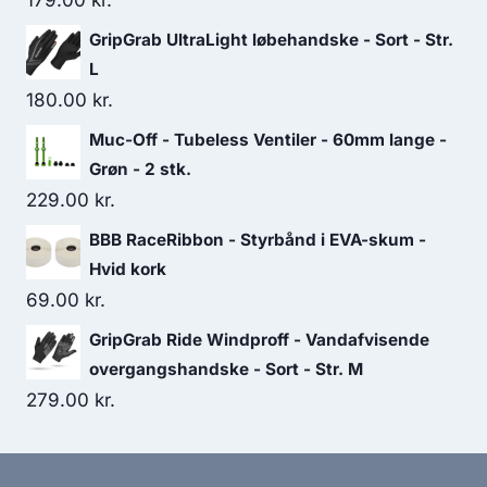
179.00
kr.
GripGrab UltraLight løbehandske - Sort - Str.
L
180.00
kr.
Muc-Off - Tubeless Ventiler - 60mm lange -
Grøn - 2 stk.
229.00
kr.
BBB RaceRibbon - Styrbånd i EVA-skum -
Hvid kork
69.00
kr.
GripGrab Ride Windproff - Vandafvisende
overgangshandske - Sort - Str. M
279.00
kr.