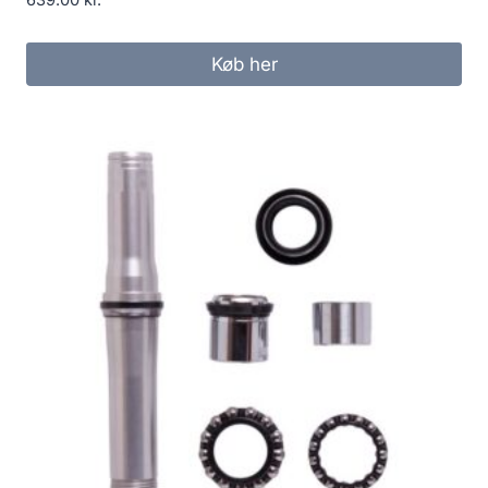
639.00
kr.
Køb her