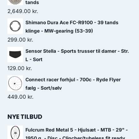
tands
2,649.00
kr.
Shimano Dura Ace FC-R9100 - 39 tands
klinge - MW-gearing (53-39)
299.00
kr.
Sensor Stella - Sports trusser til damer - Str.
L - Sort
129.00
kr.
Connect racer forhjul - 700c - Ryde Flyer
fælg - Sort/sølv
449.00
kr.
NYE TILBUD
Fulcrum Red Metal 5 - Hjulsæt - MTB - 29" -
1950 g. - Disc - Clincher/tubeless fit ready