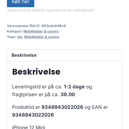
Køb her
(sponsoreret indhold og priserne er vejledende)
Varenummer (SKU):
4ff2a4e849c8
Kategori:
Mobilholder & covers
Tags:
los
,
Mobilholder & covers
Beskrivelse
Beskrivelse
Leveringstid er på ca.
1-2 dage
og
fragtprisen er på ca.
39.00
Produktid er
9348943022026
og EAN er
9348943022026
iPhone 12 Mini