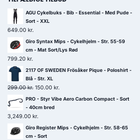
86.40 kr..
50.00 kr..
AGU Cykelbuks - Bib - Essential - Med Pude -
Sort - XXL
649.00
kr.
Giro Syntax Mips - Cykelhjelm - Str. 55-59
cm - Mat Sort/Lys Rød
799.20
kr.
2117 OF SWEDEN Frösåker Pique - Poloshirt -
Blå - Str. XL
Original
Current
299.00
kr.
150.00
kr.
price
price
PRO - Styr Vibe Aero Carbon Compact - Sort
was:
is:
- 40cm bred
299.00 kr..
150.00 kr..
3,249.00
kr.
Giro Register Mips - Cykelhjelm - Str. 58-65
cm - Sort