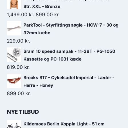
Str. XXL - Bronze
Original
Current
1,499.00
kr.
899.00
kr.
price
price
ParkTool - Styrfittingsnøgle - HCW-7 - 30 og
was:
is:
32mm kæbe
1,499.00 kr..
899.00 kr..
229.00
kr.
Sram 10 speed sampak - 11-28T - PG-1050
Kassette og PC-1031 kæde
819.00
kr.
Brooks B17 - Cykelsadel Imperial - Læder -
Herre - Honey
899.00
kr.
NYE TILBUD
Kildemoes Berlin Koppla Light - 51 cm