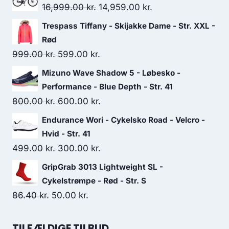
Original
Current
16,999.00
kr.
14,959.00
kr.
price
price
Trespass Tiffany - Skijakke Dame - Str. XXL -
was:
is:
Rød
16,999.00 kr..
14,959.00 kr..
Original
Current
999.00
kr.
599.00
kr.
price
price
Mizuno Wave Shadow 5 - Løbesko -
was:
is:
Performance - Blue Depth - Str. 41
999.00 kr..
599.00 kr..
Original
Current
800.00
kr.
600.00
kr.
price
price
Endurance Wori - Cykelsko Road - Velcro -
was:
is:
Hvid - Str. 41
800.00 kr..
600.00 kr..
Original
Current
499.00
kr.
300.00
kr.
price
price
GripGrab 3013 Lightweight SL -
was:
is:
Cykelstrømpe - Rød - Str. S
499.00 kr..
300.00 kr..
Original
Current
86.40
kr.
50.00
kr.
price
price
was:
is:
TILFÆLDIGE TILBUD