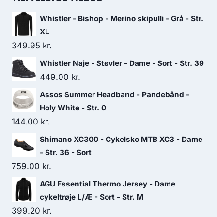
8,199.00 kr..
7,349.00 kr..
Whistler - Bishop - Merino skipulli - Grå - Str.
XL
349.95
kr.
Whistler Naje - Støvler - Dame - Sort - Str. 39
449.00
kr.
Assos Summer Headband - Pandebånd -
Holy White - Str. 0
144.00
kr.
Shimano XC300 - Cykelsko MTB XC3 - Dame
- Str. 36 - Sort
759.00
kr.
AGU Essential Thermo Jersey - Dame
cykeltrøje L/Æ - Sort - Str. M
399.20
kr.