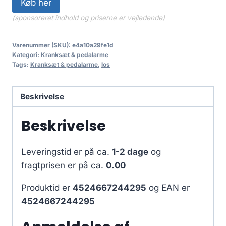
Køb her
(sponsoreret indhold og priserne er vejledende)
Varenummer (SKU):
e4a10a29fe1d
Kategori:
Kranksæt & pedalarme
Tags:
Kranksæt & pedalarme
,
los
Beskrivelse
Beskrivelse
Leveringstid er på ca.
1-2 dage
og
fragtprisen er på ca.
0.00
Produktid er
4524667244295
og EAN er
4524667244295