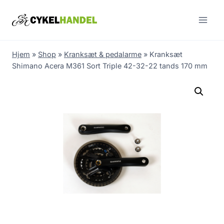
Skip
to
content
Hjem
»
Shop
»
Kranksæt & pedalarme
»
Kranksæt
Shimano Acera M361 Sort Triple 42-32-22 tands 170 mm