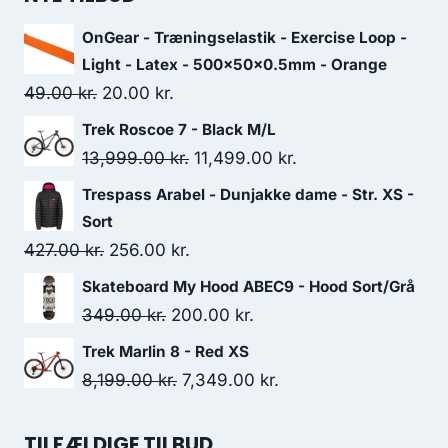
OnGear - Træningselastik - Exercise Loop -
Light - Latex - 500x50x0.5mm - Orange
Original
Current
49.00
kr.
20.00
kr.
price
price
Trek Roscoe 7 - Black M/L
was:
is:
Original
Current
13,999.00
kr.
11,499.00
kr.
49.00 kr..
20.00 kr..
price
price
Trespass Arabel - Dunjakke dame - Str. XS -
was:
is:
Sort
13,999.00 kr..
11,499.00 kr..
Original
Current
427.00
kr.
256.00
kr.
price
price
Skateboard My Hood ABEC9 - Hood Sort/Grå
was:
is:
Original
Current
349.00
kr.
200.00
kr.
427.00 kr..
256.00 kr..
price
price
Trek Marlin 8 - Red XS
was:
is:
Original
Current
8,199.00
kr.
7,349.00
kr.
349.00 kr..
200.00 kr..
price
price
was:
is:
TILFÆLDIGE TILBUD