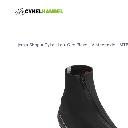
Skip
to
content
Hjem
»
Shop
»
Cykelsko
»
Giro Blaze – Vinterstøvle – MTB 