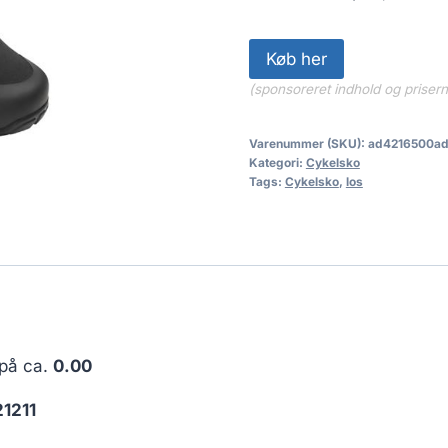
Køb her
(sponsoreret indhold og priser
Varenummer (SKU):
ad4216500a
Kategori:
Cykelsko
Tags:
Cykelsko
,
los
 på ca.
0.00
1211