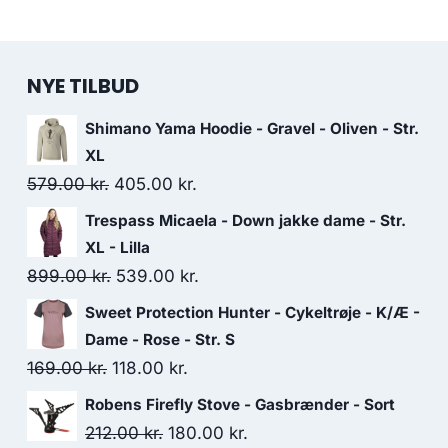
NYE TILBUD
Shimano Yama Hoodie - Gravel - Oliven - Str.
XL
Original
Current
579.00
kr.
405.00
kr.
price
price
Trespass Micaela - Down jakke dame - Str.
was:
is:
XL - Lilla
579.00 kr..
405.00 kr..
Original
Current
899.00
kr.
539.00
kr.
price
price
Sweet Protection Hunter - Cykeltrøje - K/Æ -
was:
is:
Dame - Rose - Str. S
899.00 kr..
539.00 kr..
Original
Current
169.00
kr.
118.00
kr.
price
price
Robens Firefly Stove - Gasbrænder - Sort
was:
is:
Original
Current
212.00
kr.
180.00
kr.