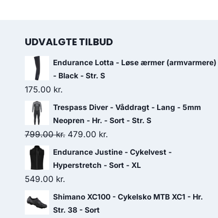
UDVALGTE TILBUD
Endurance Lotta - Løse ærmer (armvarmere)
- Black - Str. S
175.00
kr.
Trespass Diver - Våddragt - Lang - 5mm
Neopren - Hr. - Sort - Str. S
Original
Current
799.00
kr.
479.00
kr.
price
price
Endurance Justine - Cykelvest -
was:
is:
Hyperstretch - Sort - XL
799.00 kr..
479.00 kr..
549.00
kr.
Shimano XC100 - Cykelsko MTB XC1 - Hr.
Str. 38 - Sort