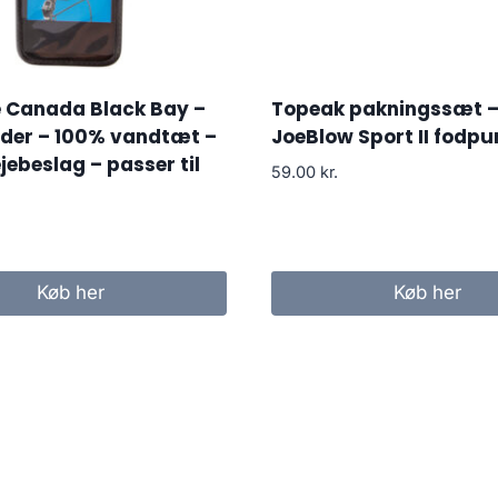
Canada Black Bay –
Topeak pakningssæt – 
lder – 100% vandtæt –
JoeBlow Sport II fodp
jebeslag – passer til
59.00
kr.
Køb her
Køb her