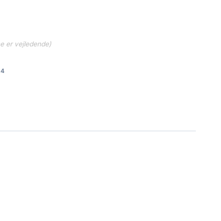
ne er vejledende)
d4