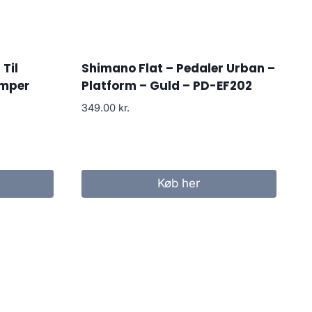
Til
Shimano Flat – Pedaler Urban –
umper
Platform – Guld – PD-EF202
349.00
kr.
Køb her