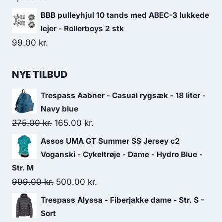
BBB pulleyhjul 10 tands med ABEC-3 lukkede
lejer - Rollerboys 2 stk
99.00
kr.
NYE TILBUD
Trespass Aabner - Casual rygsæk - 18 liter -
Navy blue
Original
Current
275.00
kr.
165.00
kr.
price
price
Assos UMA GT Summer SS Jersey c2
was:
is:
Voganski - Cykeltrøje - Dame - Hydro Blue -
275.00 kr..
165.00 kr..
Str. M
Original
Current
999.00
kr.
500.00
kr.
price
price
Trespass Alyssa - Fiberjakke dame - Str. S -
was:
is:
Sort