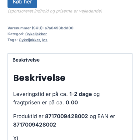
Køb her
(sponsoreret indhold og priserne er vejledende)
Varenummer (SKU):
a7a6493bdd00
Kategori:
Cykeljakker
Tags:
Cykeljakker
,
los
Beskrivelse
Beskrivelse
Leveringstid er på ca.
1-2 dage
og
fragtprisen er på ca.
0.00
Produktid er
8717009428002
og EAN er
8717009428002
XL