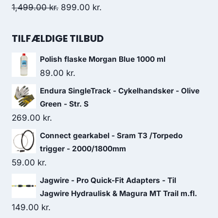
489.00 kr..
293.00 kr..
Original
Current
1,499.00
kr.
899.00
kr.
price
price
was:
is:
TILFÆLDIGE TILBUD
1,499.00 kr..
899.00 kr..
Polish flaske Morgan Blue 1000 ml
89.00
kr.
Endura SingleTrack - Cykelhandsker - Olive
Green - Str. S
269.00
kr.
Connect gearkabel - Sram T3 /Torpedo
trigger - 2000/1800mm
59.00
kr.
Jagwire - Pro Quick-Fit Adapters - Til
Jagwire Hydraulisk & Magura MT Trail m.fl.
149.00
kr.