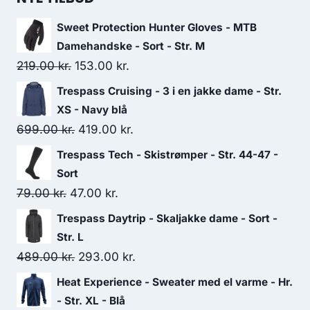
Sweet Protection Hunter Gloves - MTB
Damehandske - Sort - Str. M
Original
Current
219.00
kr.
153.00
kr.
price
price
Trespass Cruising - 3 i en jakke dame - Str.
was:
is:
XS - Navy blå
219.00 kr..
153.00 kr..
Original
Current
699.00
kr.
419.00
kr.
price
price
Trespass Tech - Skistrømper - Str. 44-47 -
was:
is:
Sort
699.00 kr..
419.00 kr..
Original
Current
79.00
kr.
47.00
kr.
price
price
Trespass Daytrip - Skaljakke dame - Sort -
was:
is:
Str. L
79.00 kr..
47.00 kr..
Original
Current
489.00
kr.
293.00
kr.
price
price
Heat Experience - Sweater med el varme - Hr.
was:
is:
- Str. XL - Blå