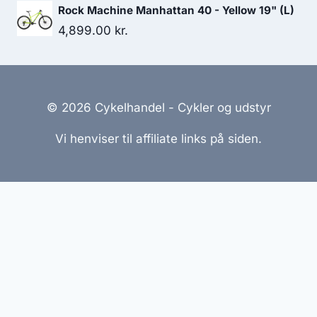
Rock Machine Manhattan 40 - Yellow 19" (L)
4,899.00
kr.
© 2026 Cykelhandel - Cykler og udstyr
Vi henviser til affiliate links på siden.
Hjemmesider Til Salg
|
Hjemmeside Udvikling
|
Online
Tilbud
Denne side kan være skabt med AI! Indholdet er
genereret med henblik på at informere og inspirere,
men vi anbefaler altid at dobbelttjekke vigtige
oplysninger.