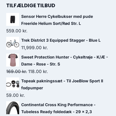
was:
is:
TILFÆLDIGE TILBUD
189.00 kr..
113.00 kr..
Sensor Herre Cykelbukser med pude
Freeride Helium Sort/Rød Str. L
559.00
kr.
Trek District 3 Equipped Stagger - Blue L
11,999.00
kr.
Sweet Protection Hunter - Cykeltrøje - K/Æ -
Dame - Rose - Str. S
Original
Current
169.00
kr.
118.00
kr.
price
price
Topeak pakningssæt - Til JoeBlow Sport II
was:
is:
fodpumper
169.00 kr..
118.00 kr..
59.00
kr.
Continental Cross King Performance -
Tubeless Ready foldedæk - 29 x 2,3