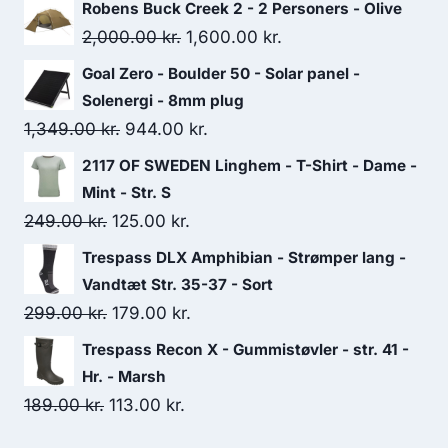
Robens Buck Creek 2 - 2 Personers - Olive
Original
Current
2,000.00
kr.
1,600.00
kr.
price
price
Goal Zero - Boulder 50 - Solar panel -
was:
is:
Solenergi - 8mm plug
2,000.00 kr..
1,600.00 kr..
Original
Current
1,349.00
kr.
944.00
kr.
price
price
2117 OF SWEDEN Linghem - T-Shirt - Dame -
was:
is:
Mint - Str. S
1,349.00 kr..
944.00 kr..
Original
Current
249.00
kr.
125.00
kr.
price
price
Trespass DLX Amphibian - Strømper lang -
was:
is:
Vandtæt Str. 35-37 - Sort
249.00 kr..
125.00 kr..
Original
Current
299.00
kr.
179.00
kr.
price
price
Trespass Recon X - Gummistøvler - str. 41 -
was:
is:
Hr. - Marsh
299.00 kr..
179.00 kr..
Original
Current
189.00
kr.
113.00
kr.
price
price