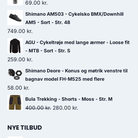
69.00
kr.
Shimano AM503 - Cykelsko BMX/Downhill
AM5 - Sort - Str. 48
749.00
kr.
AGU - Cykeltrøje med lange ærmer - Loose fit
- MTB - Sort - Str. S
259.00
kr.
Shimano Deore - Konus og møtrik venstre til
bagnav model FH-M525 med flere
58.00
kr.
Bula Trekking - Shorts - Moss - Str. M
Original
Current
400.00
kr.
280.00
kr.
price
price
was:
is:
NYE TILBUD
400.00 kr..
280.00 kr..