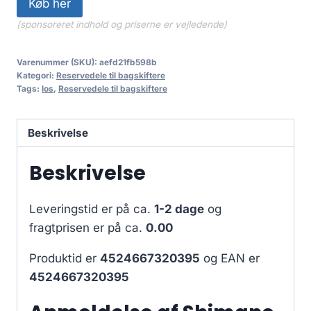
Køb her
(sponsoreret indhold og priserne er vejledende)
Varenummer (SKU):
aefd21fb598b
Kategori:
Reservedele til bagskiftere
Tags:
los
,
Reservedele til bagskiftere
Beskrivelse
Beskrivelse
Leveringstid er på ca.
1-2 dage
og
fragtprisen er på ca.
0.00
Produktid er
4524667320395
og EAN er
4524667320395