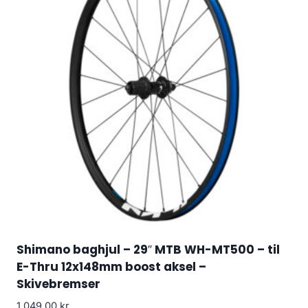
Shimano baghjul – 29″ MTB WH-MT500 – til
E-Thru 12x148mm boost aksel –
Skivebremser
1,049.00
kr.