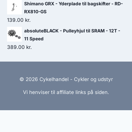
Shimano GRX - Yderplade til bagskifter - RD-
RX810-GS
139.00
kr.
absoluteBLACK - Pulleyhjul til SRAM - 12T -
11 Speed
389.00
kr.
© 2026 Cykelhandel - Cykler og udstyr
Vi henviser til affiliate links på siden.
Hjemmesider Til Salg
|
Hjemmeside Udvikling
|
Online
Tilbud