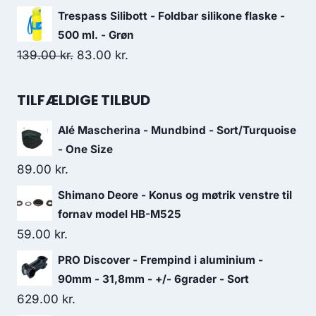
259.00 kr..
100.00 kr..
price
price
Trespass Silibott - Foldbar silikone flaske -
was:
is:
500 ml. - Grøn
599.00 kr..
300.00 kr..
Original
Current
139.00
kr.
83.00
kr.
price
price
was:
is:
TILFÆLDIGE TILBUD
139.00 kr..
83.00 kr..
Alé Mascherina - Mundbind - Sort/Turquoise
- One Size
89.00
kr.
Shimano Deore - Konus og møtrik venstre til
fornav model HB-M525
59.00
kr.
PRO Discover - Frempind i aluminium -
90mm - 31,8mm - +/- 6grader - Sort
629.00
kr.