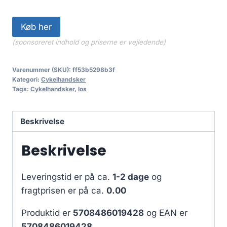
Køb her
(sponsoreret indhold og priserne er vejledende)
Varenummer (SKU):
ff53b5298b3f
Kategori:
Cykelhandsker
Tags:
Cykelhandsker
,
los
Beskrivelse
Beskrivelse
Leveringstid er på ca.
1-2 dage
og
fragtprisen er på ca.
0.00
Produktid er
5708486019428
og EAN er
5708486019428