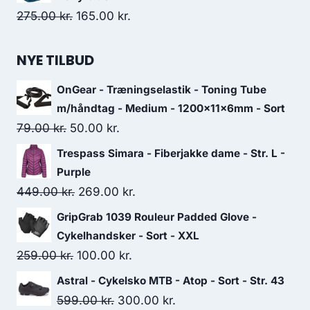
Original
Current
275.00
kr.
165.00
kr.
price
price
was:
is:
NYE TILBUD
275.00 kr..
165.00 kr..
OnGear - Træningselastik - Toning Tube
m/håndtag - Medium - 1200x11x6mm - Sort
Original
Current
79.00
kr.
50.00
kr.
price
price
Trespass Simara - Fiberjakke dame - Str. L -
was:
is:
Purple
79.00 kr..
50.00 kr..
Original
Current
449.00
kr.
269.00
kr.
price
price
GripGrab 1039 Rouleur Padded Glove -
was:
is:
Cykelhandsker - Sort - XXL
449.00 kr..
269.00 kr..
Original
Current
259.00
kr.
100.00
kr.
price
price
Astral - Cykelsko MTB - Atop - Sort - Str. 43
was:
is:
Original
Current
599.00
kr.
300.00
kr.