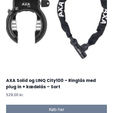
AXA Solid og LINQ City100 – Ringlås med
plug in + kædelås – Sort
529.00
kr.
Køb her