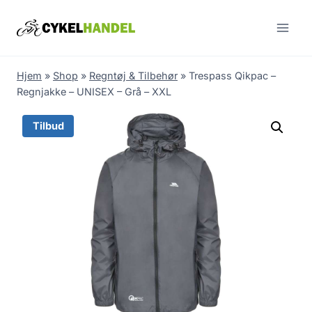
Skip
to
content
Hjem
»
Shop
»
Regntøj & Tilbehør
»
Trespass Qikpac –
Regnjakke – UNISEX – Grå – XXL
Tilbud