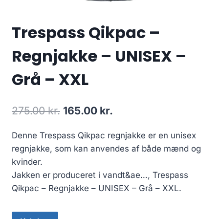
Trespass Qikpac –
Regnjakke – UNISEX –
Grå – XXL
Original
Current
275.00
kr.
165.00
kr.
price
price
Denne Trespass Qikpac regnjakke er en unisex
was:
is:
regnjakke, som kan anvendes af både mænd og
275.00 kr..
165.00 kr..
kvinder.
Jakken er produceret i vandt&ae…, Trespass
Qikpac – Regnjakke – UNISEX – Grå – XXL.