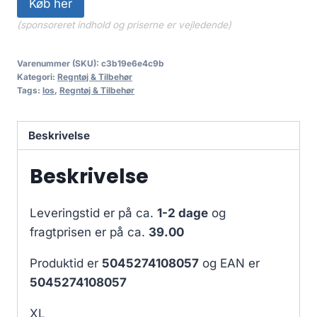
Køb her
(sponsoreret indhold og priserne er vejledende)
Varenummer (SKU):
c3b19e6e4c9b
Kategori:
Regntøj & Tilbehør
Tags:
los
,
Regntøj & Tilbehør
Beskrivelse
Beskrivelse
Leveringstid er på ca.
1-2 dage
og
fragtprisen er på ca.
39.00
Produktid er
5045274108057
og EAN er
5045274108057
XL