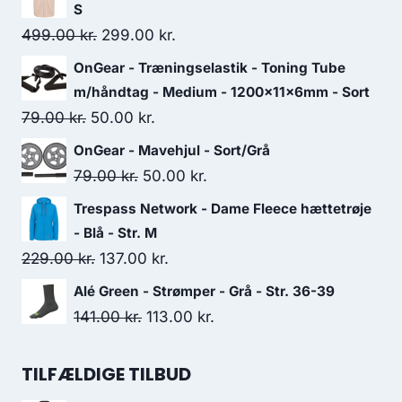
S
Original
Current
499.00
kr.
299.00
kr.
price
price
OnGear - Træningselastik - Toning Tube
was:
is:
m/håndtag - Medium - 1200x11x6mm - Sort
499.00 kr..
299.00 kr..
Original
Current
79.00
kr.
50.00
kr.
price
price
OnGear - Mavehjul - Sort/Grå
was:
is:
Original
Current
79.00
kr.
50.00
kr.
79.00 kr..
50.00 kr..
price
price
Trespass Network - Dame Fleece hættetrøje
was:
is:
- Blå - Str. M
79.00 kr..
50.00 kr..
Original
Current
229.00
kr.
137.00
kr.
price
price
Alé Green - Strømper - Grå - Str. 36-39
was:
is:
Original
Current
141.00
kr.
113.00
kr.
229.00 kr..
137.00 kr..
price
price
was:
is:
TILFÆLDIGE TILBUD
141.00 kr..
113.00 kr..