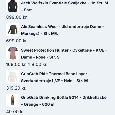
Jack Wolfskin Evandale Skaljakke - Hr. Str. M
- Sort
899.00
kr.
Alé Seamless Wool - Uld undertrøje Dame -
Mørkegrå - Str. M/L
699.00
kr.
Sweet Protection Hunter - Cykeltrøje - K/Æ -
Dame - Rose - Str. S
Original
Current
169.00
kr.
118.00
kr.
price
price
GripGrab Ride Thermal Base Layer -
was:
is:
Svedundertrøje L/Æ - Hvid - Str. M
169.00 kr..
118.00 kr..
319.20
kr.
GripGrab Drinking Bottle 9014 - Drikkeflaske
- Orange - 600 ml
49.00
kr.