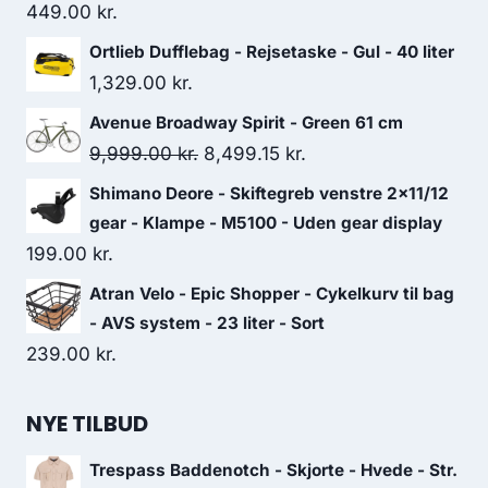
449.00
kr.
Ortlieb Dufflebag - Rejsetaske - Gul - 40 liter
1,329.00
kr.
Avenue Broadway Spirit - Green 61 cm
Original
Current
9,999.00
kr.
8,499.15
kr.
price
price
Shimano Deore - Skiftegreb venstre 2x11/12
was:
is:
gear - Klampe - M5100 - Uden gear display
9,999.00 kr..
8,499.15 kr..
199.00
kr.
Atran Velo - Epic Shopper - Cykelkurv til bag
- AVS system - 23 liter - Sort
239.00
kr.
NYE TILBUD
Trespass Baddenotch - Skjorte - Hvede - Str.