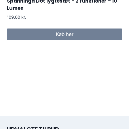
Spanninga Dot lygtesæt – 2 funktioner – 10
Lumen
109.00
kr.
Køb her