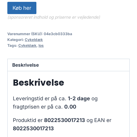
Køb her
(sponsoreret indhold og priserne er vejledende)
Varenummer (SKU):
04e3cb0333ba
Kategori:
Cykeldæk
Tags:
Cykeldæk
,
los
Beskrivelse
Beskrivelse
Leveringstid er på ca.
1-2 dage
og
fragtprisen er på ca.
0.00
Produktid er
8022530017213
og EAN er
8022530017213