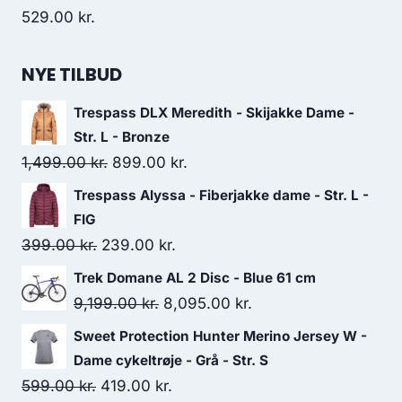
529.00
kr.
NYE TILBUD
Trespass DLX Meredith - Skijakke Dame -
Str. L - Bronze
Original
Current
1,499.00
kr.
899.00
kr.
price
price
Trespass Alyssa - Fiberjakke dame - Str. L -
was:
is:
FIG
1,499.00 kr..
899.00 kr..
Original
Current
399.00
kr.
239.00
kr.
price
price
Trek Domane AL 2 Disc - Blue 61 cm
was:
is:
Original
Current
9,199.00
kr.
8,095.00
kr.
399.00 kr..
239.00 kr..
price
price
Sweet Protection Hunter Merino Jersey W -
was:
is:
Dame cykeltrøje - Grå - Str. S
9,199.00 kr..
8,095.00 kr..
Original
Current
599.00
kr.
419.00
kr.