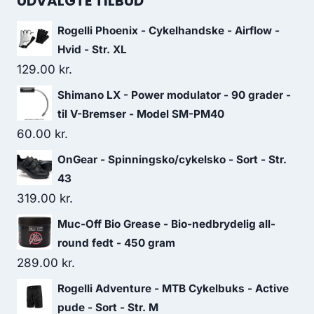
UDVALGTE TILBUD
Rogelli Phoenix - Cykelhandske - Airflow -
Hvid - Str. XL
129.00
kr.
Shimano LX - Power modulator - 90 grader -
til V-Bremser - Model SM-PM40
60.00
kr.
OnGear - Spinningsko/cykelsko - Sort - Str.
43
319.00
kr.
Muc-Off Bio Grease - Bio-nedbrydelig all-
round fedt - 450 gram
289.00
kr.
Rogelli Adventure - MTB Cykelbuks - Active
pude - Sort - Str. M