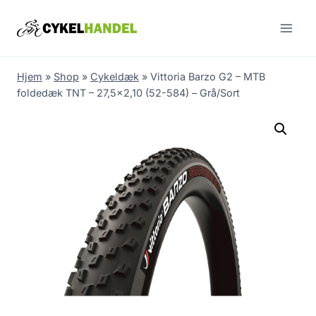
Skip
to
content
Hjem
»
Shop
»
Cykeldæk
»
Vittoria Barzo G2 – MTB
foldedæk TNT – 27,5×2,10 (52-584) – Grå/Sort