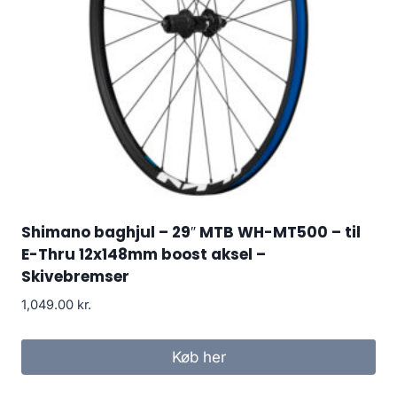
Shimano baghjul – 29″ MTB WH-MT500 – til
E-Thru 12x148mm boost aksel –
Skivebremser
1,049.00
kr.
Køb her