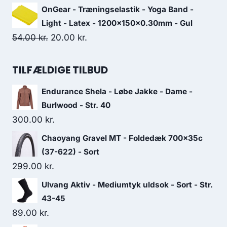
price
price
OnGear - Træningselastik - Yoga Band -
was:
is:
Light - Latex - 1200x150x0.30mm - Gul
599.00 kr..
419.00 kr..
Original
Current
54.00
kr.
20.00
kr.
price
price
was:
is:
TILFÆLDIGE TILBUD
54.00 kr..
20.00 kr..
Endurance Shela - Løbe Jakke - Dame -
Burlwood - Str. 40
300.00
kr.
Chaoyang Gravel MT - Foldedæk 700x35c
(37-622) - Sort
299.00
kr.
Ulvang Aktiv - Mediumtyk uldsok - Sort - Str.
43-45
89.00
kr.