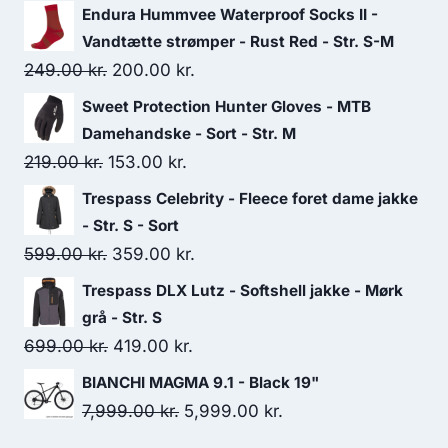
Endura Hummvee Waterproof Socks II -
Vandtætte strømper - Rust Red - Str. S-M
Original
Current
249.00
kr.
200.00
kr.
price
price
Sweet Protection Hunter Gloves - MTB
was:
is:
Damehandske - Sort - Str. M
249.00 kr..
200.00 kr..
Original
Current
219.00
kr.
153.00
kr.
price
price
Trespass Celebrity - Fleece foret dame jakke
was:
is:
- Str. S - Sort
219.00 kr..
153.00 kr..
Original
Current
599.00
kr.
359.00
kr.
price
price
Trespass DLX Lutz - Softshell jakke - Mørk
was:
is:
grå - Str. S
599.00 kr..
359.00 kr..
Original
Current
699.00
kr.
419.00
kr.
price
price
BIANCHI MAGMA 9.1 - Black 19"
was:
is:
Original
Current
7,999.00
kr.
5,999.00
kr.
699.00 kr..
419.00 kr..
price
price