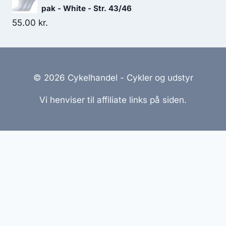
pak - White - Str. 43/46
55.00
kr.
© 2026 Cykelhandel - Cykler og udstyr
Vi henviser til affiliate links på siden.
Hjemmesider Til Salg
|
Hjemmeside Udvikling
|
Online
Tilbud
Denne side kan være skabt med AI! Indholdet er
genereret med henblik på at informere og inspirere,
men vi anbefaler altid at dobbelttjekke vigtige
oplysninger.