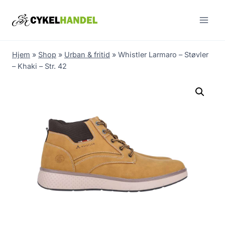
Skip
to
content
Hjem
»
Shop
»
Urban & fritid
»
Whistler Larmaro – Støvler
– Khaki – Str. 42