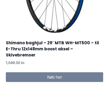
Shimano baghjul – 29″ MTB WH-MT500 – til
E-Thru 12x148mm boost aksel –
Skivebremser
1,049.00
kr.
Køb her