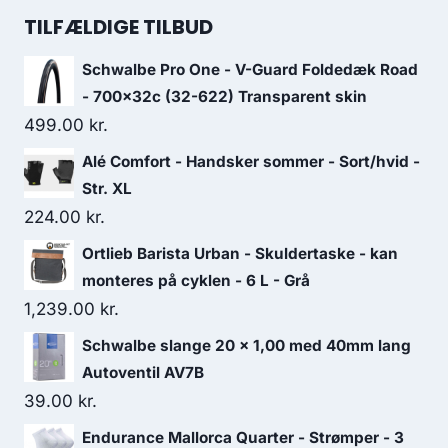
was:
is:
TILFÆLDIGE TILBUD
7,999.00 kr..
5,999.00 kr..
Schwalbe Pro One - V-Guard Foldedæk Road
- 700x32c (32-622) Transparent skin
499.00
kr.
Alé Comfort - Handsker sommer - Sort/hvid -
Str. XL
224.00
kr.
Ortlieb Barista Urban - Skuldertaske - kan
monteres på cyklen - 6 L - Grå
1,239.00
kr.
Schwalbe slange 20 x 1,00 med 40mm lang
Autoventil AV7B
39.00
kr.
Endurance Mallorca Quarter - Strømper - 3