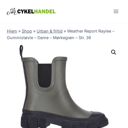
Skip
to
content
Hjem
»
Shop
»
Urban & fritid
»
Weather Report Raylee –
Gummistøvle – Dame – Mørkegrøn – Str. 36