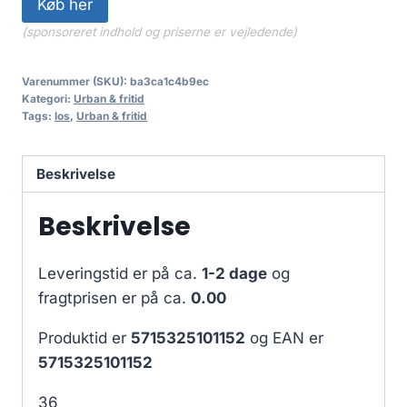
Køb her
(sponsoreret indhold og priserne er vejledende)
Varenummer (SKU):
ba3ca1c4b9ec
Kategori:
Urban & fritid
Tags:
los
,
Urban & fritid
Beskrivelse
Beskrivelse
Leveringstid er på ca.
1-2 dage
og
fragtprisen er på ca.
0.00
Produktid er
5715325101152
og EAN er
5715325101152
36