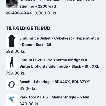
was:
is:
stigning - 2200 watt
499.00 kr..
250.00 kr..
Original
Current
29,499.00
kr.
10,000.01
kr.
price
price
was:
is:
TILFÆLDIGE TILBUD
29,499.00 kr..
10,000.01 kr..
Endurance Julliet - Cykelvest - Hyperstretch
- Dame - Sort - 36
599.00
kr.
Endura FS260-Pro Thermo bibtights II -
Vinter bibtights uden pude - Black - Str. XXL
799.00
kr.
Bosch - Låsering - (BDU4XX, BDU37YY)
62.00
kr.
Park Tool PTD-5 - Momentnøgle - 5 Nm
349.00
kr.