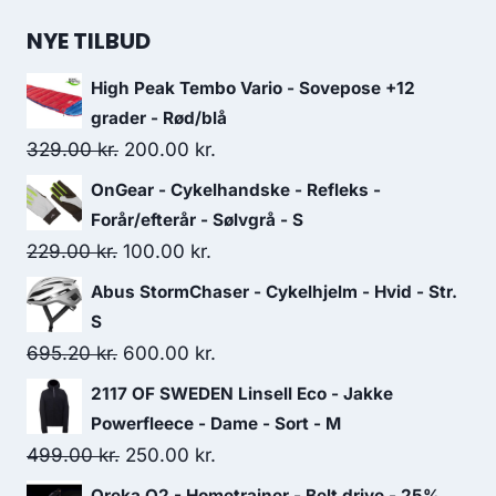
NYE TILBUD
High Peak Tembo Vario - Sovepose +12
grader - Rød/blå
Original
Current
329.00
kr.
200.00
kr.
price
price
OnGear - Cykelhandske - Refleks -
was:
is:
Forår/efterår - Sølvgrå - S
329.00 kr..
200.00 kr..
Original
Current
229.00
kr.
100.00
kr.
price
price
Abus StormChaser - Cykelhjelm - Hvid - Str.
was:
is:
S
229.00 kr..
100.00 kr..
Original
Current
695.20
kr.
600.00
kr.
price
price
2117 OF SWEDEN Linsell Eco - Jakke
was:
is:
Powerfleece - Dame - Sort - M
695.20 kr..
600.00 kr..
Original
Current
499.00
kr.
250.00
kr.
price
price
Oreka O2 - Hometrainer - Belt drive - 25%