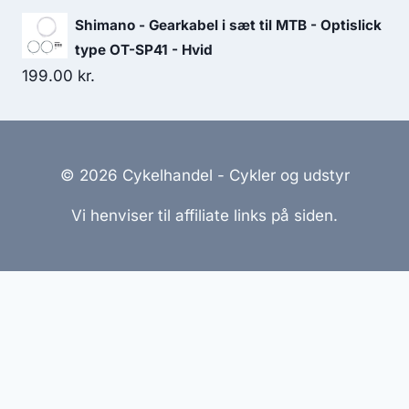
Shimano - Gearkabel i sæt til MTB - Optislick
type OT-SP41 - Hvid
199.00
kr.
© 2026 Cykelhandel - Cykler og udstyr
Vi henviser til affiliate links på siden.
Hjemmesider Til Salg
|
Hjemmeside Udvikling
|
Online
Tilbud
Denne side kan være skabt med AI! Indholdet er
genereret med henblik på at informere og inspirere,