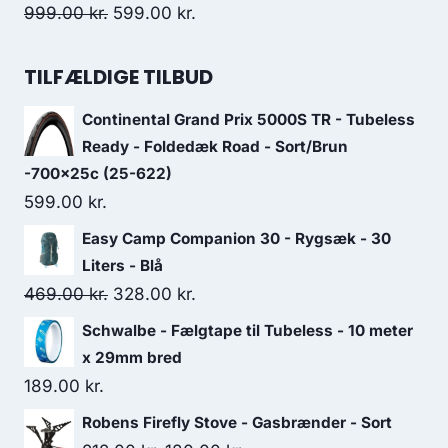
1,575.00 kr..
945.00 kr..
Original
Current
999.00
kr.
599.00
kr.
price
price
was:
is:
TILFÆLDIGE TILBUD
999.00 kr..
599.00 kr..
Continental Grand Prix 5000S TR - Tubeless
Ready - Foldedæk Road - Sort/Brun
-700x25c (25-622)
599.00
kr.
Easy Camp Companion 30 - Rygsæk - 30
Liters - Blå
Original
Current
469.00
kr.
328.00
kr.
price
price
Schwalbe - Fælgtape til Tubeless - 10 meter
was:
is:
x 29mm bred
469.00 kr..
328.00 kr..
189.00
kr.
Robens Firefly Stove - Gasbrænder - Sort