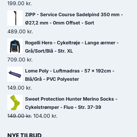
199.00
kr.
ZIPP - Service Course Sadelpind 350 mm -
Ø27,2 mm - 0mm Offset - Sort
489.00
kr.
Rogelli Hero - Cykeltrøje - Lange ærmer -
Grå/Sort/Blå - Str. XL
709.00
kr.
Lome Poly - Luftmadras - 57 x 192cm -
Blå/Grå - PVC Polyester
149.00
kr.
Sweet Protection Hunter Merino Socks -
Cykelstrømper - Fluo - Str. 37-39
Original
Current
149.00
kr.
104.00
kr.
price
price
was:
is:
NYE TILBUD