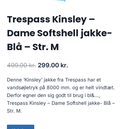
Trespass Kinsley –
Dame Softshell jakke-
Blå – Str. M
Original
Current
499.00
kr.
299.00
kr.
price
price
Denne ‘Kinsley’ jakke fra Trespass har et
was:
is:
vandsøjletryk på 8000 mm. og er helt vindtæt.
499.00 kr..
299.00 kr..
Derfor egner den sig godt til brug i bl&…,
Trespass Kinsley – Dame Softshell jakke- Blå –
Str. M.