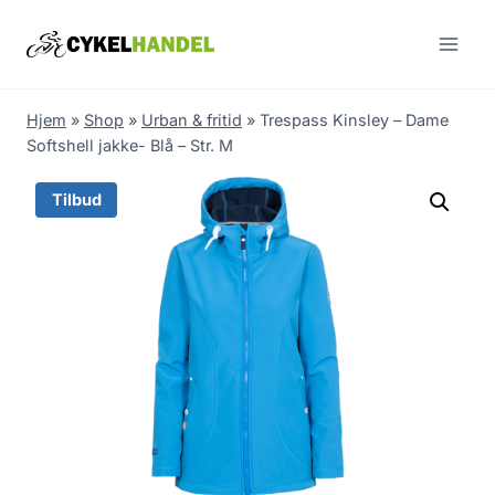
Skip
to
content
Hjem
»
Shop
»
Urban & fritid
»
Trespass Kinsley – Dame
Softshell jakke- Blå – Str. M
Tilbud