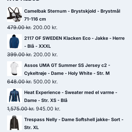
149.00 kr..
104.00 kr..
Camelbak Sternum - Brystskjold - Brystmål
71-116 cm
Original
Current
479.00
kr.
200.00
kr.
price
price
2117 OF SWEDEN Klacken Eco - Jakke - Herre
was:
is:
- Blå - XXXL
479.00 kr..
200.00 kr..
Original
Current
399.00
kr.
200.00
kr.
price
price
Assos UMA GT Summer SS Jersey c2 -
was:
is:
Cykeltrøje - Dame - Holy White - Str. M
399.00 kr..
200.00 kr..
Original
Current
648.00
kr.
500.00
kr.
price
price
Heat Experience - Sweater med el varme -
was:
is:
Dame - Str. XS - Blå
648.00 kr..
500.00 kr..
Original
Current
1,575.00
kr.
945.00
kr.
price
price
Trespass Nelly - Dame Softshell jakke- Sort -
was:
is:
Str. XL