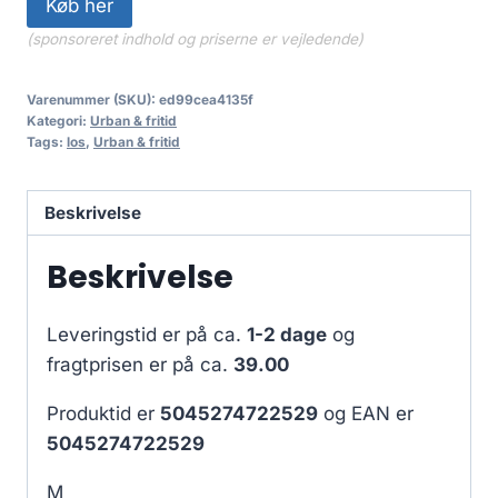
Køb her
(sponsoreret indhold og priserne er vejledende)
Varenummer (SKU):
ed99cea4135f
Kategori:
Urban & fritid
Tags:
los
,
Urban & fritid
Beskrivelse
Beskrivelse
Leveringstid er på ca.
1-2 dage
og
fragtprisen er på ca.
39.00
Produktid er
5045274722529
og EAN er
5045274722529
M