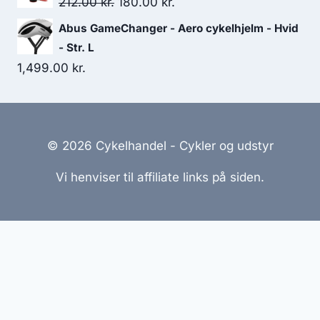
Original
Current
212.00
kr.
180.00
kr.
price
price
Abus GameChanger - Aero cykelhjelm - Hvid
was:
is:
- Str. L
212.00 kr..
180.00 kr..
1,499.00
kr.
© 2026 Cykelhandel - Cykler og udstyr
Vi henviser til affiliate links på siden.
Hjemmesider Til Salg
|
Hjemmeside Udvikling
|
Online
Tilbud
Denne side kan være skabt med AI! Indholdet er
genereret med henblik på at informere og inspirere,