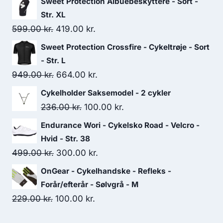
Sweet Protection Albuebeskyttere - Sort -
Str. XL
Original
Current
599.00
kr.
419.00
kr.
price
price
Sweet Protection Crossfire - Cykeltrøje - Sort
was:
is:
- Str. L
599.00 kr..
419.00 kr..
Original
Current
949.00
kr.
664.00
kr.
price
price
Cykelholder Saksemodel - 2 cykler
was:
is:
Original
Current
236.00
kr.
100.00
kr.
949.00 kr..
664.00 kr..
price
price
Endurance Wori - Cykelsko Road - Velcro -
was:
is:
Hvid - Str. 38
236.00 kr..
100.00 kr..
Original
Current
499.00
kr.
300.00
kr.
price
price
OnGear - Cykelhandske - Refleks -
was:
is:
Forår/efterår - Sølvgrå - M
499.00 kr..
300.00 kr..
Original
Current
229.00
kr.
100.00
kr.
price
price