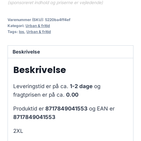
(sponsoreret indhold og priserne er vejledende)
Varenummer (SKU):
5220ba4ff4ef
Kategori:
Urban & fritid
Tags:
los
,
Urban & fritid
Beskrivelse
Beskrivelse
Leveringstid er på ca.
1-2 dage
og
fragtprisen er på ca.
0.00
Produktid er
8717849041553
og EAN er
8717849041553
2XL