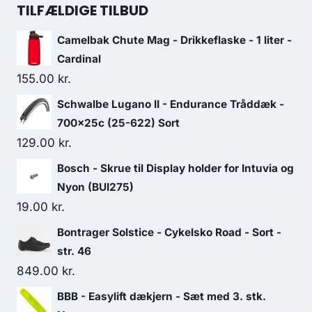
was:
is:
TILFÆLDIGE TILBUD
229.00 kr..
100.00 kr..
Camelbak Chute Mag - Drikkeflaske - 1 liter -
Cardinal
155.00
kr.
Schwalbe Lugano II - Endurance Tråddæk -
700x25c (25-622) Sort
129.00
kr.
Bosch - Skrue til Display holder for Intuvia og
Nyon (BUI275)
19.00
kr.
Bontrager Solstice - Cykelsko Road - Sort -
str. 46
849.00
kr.
BBB - Easylift dækjern - Sæt med 3. stk.