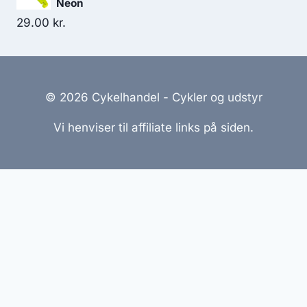
Neon
29.00
kr.
© 2026 Cykelhandel - Cykler og udstyr
Vi henviser til affiliate links på siden.
Hjemmesider Til Salg
|
Hjemmeside Udvikling
|
Online
Tilbud
Denne side kan være skabt med AI! Indholdet er
genereret med henblik på at informere og inspirere,
men vi anbefaler altid at dobbelttjekke vigtige
oplysninger.