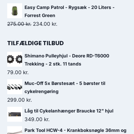
175.00 kr..
149.00 kr..
price
price
Easy Camp Patrol - Rygsæk - 20 Liters -
was:
is:
Forrest Green
419.00 kr..
251.00 kr..
Original
Current
275.00
kr.
234.00
kr.
price
price
was:
is:
TILFÆLDIGE TILBUD
275.00 kr..
234.00 kr..
Shimano Pulleyhjul - Deore RD-T6000
Trekking - 2 stk. 11 tands
79.00
kr.
Muc-Off 5x Børstesæt - 5 børster til
cykelrengøring
299.00
kr.
Låg til Cykelanhænger Braucke 12" hjul
349.00
kr.
Park Tool HCW-4 - Krankboksnøgle 36mm og