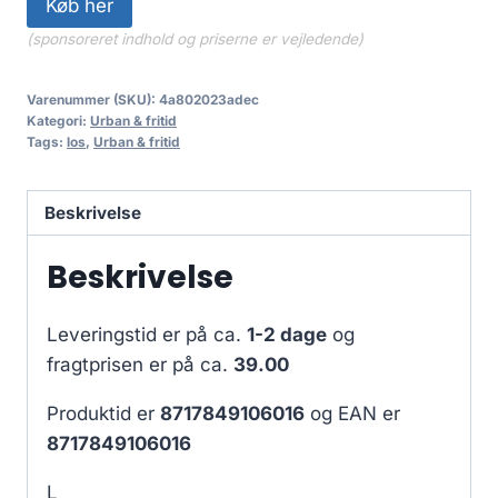
Køb her
(sponsoreret indhold og priserne er vejledende)
Varenummer (SKU):
4a802023adec
Kategori:
Urban & fritid
Tags:
los
,
Urban & fritid
Beskrivelse
Beskrivelse
Leveringstid er på ca.
1-2 dage
og
fragtprisen er på ca.
39.00
Produktid er
8717849106016
og EAN er
8717849106016
L