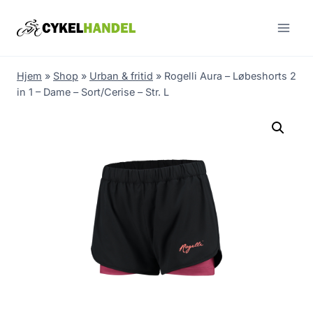
Skip
to
content
Hjem
»
Shop
»
Urban & fritid
»
Rogelli Aura – Løbeshorts 2
in 1 – Dame – Sort/Cerise – Str. L