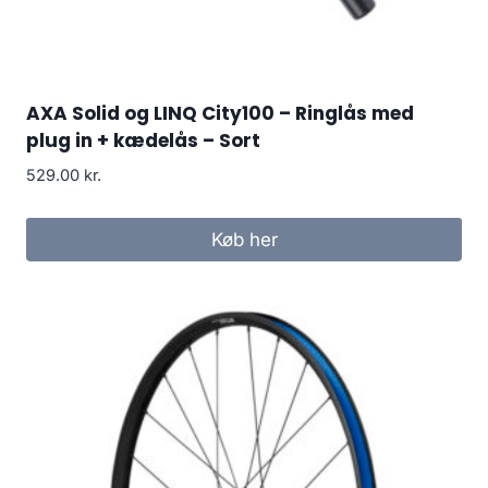
AXA Solid og LINQ City100 – Ringlås med
plug in + kædelås – Sort
529.00
kr.
Køb her