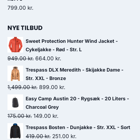
799.00
kr.
NYE TILBUD
Sweet Protection Hunter Wind Jacket -
Cykeljakke - Rød - Str. L
Original
Current
949.00
kr.
664.00
kr.
price
price
Trespass DLX Meredith - Skijakke Dame -
was:
is:
Str. XXL - Bronze
949.00 kr..
664.00 kr..
Original
Current
1,499.00
kr.
899.00
kr.
price
price
Easy Camp Austin 20 - Rygsæk - 20 Liters -
was:
is:
Charcoal Grey
1,499.00 kr..
899.00 kr..
Original
Current
175.00
kr.
149.00
kr.
price
price
Trespass Bosten - Dunjakke - Str. XXL - Sort
was:
is:
Original
Current
419.00
kr.
251.00
kr.