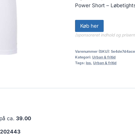
Power Short – Løbetights
Køb her
(sponsoreret indhold og priser
Varenummer (SKU):
5e4de7d4ace
Kategori:
Urban & fritid
Tags:
los
,
Urban & fritid
 på ca.
39.00
2202443