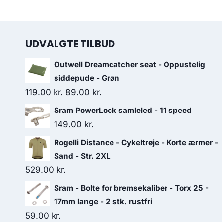
UDVALGTE TILBUD
Outwell Dreamcatcher seat - Oppustelig
siddepude - Grøn
Original
Current
119.00
kr.
89.00
kr.
price
price
Sram PowerLock samleled - 11 speed
was:
is:
149.00
kr.
119.00 kr..
89.00 kr..
Rogelli Distance - Cykeltrøje - Korte ærmer -
Sand - Str. 2XL
529.00
kr.
Sram - Bolte for bremsekaliber - Torx 25 -
17mm lange - 2 stk. rustfri
59.00
kr.