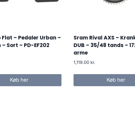
Flat – Pedaler Urban –
Sram Rival AXS – Kra
 – Sort – PD-EF202
DUB – 35/48 tands – 1
arme
1,119.00
kr.
Køb her
Køb her