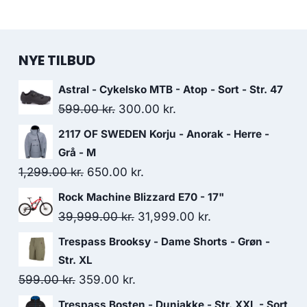
NYE TILBUD
Astral - Cykelsko MTB - Atop - Sort - Str. 47
Original
Current
599.00
kr.
300.00
kr.
price
price
2117 OF SWEDEN Korju - Anorak - Herre -
was:
is:
Grå - M
599.00 kr..
300.00 kr..
Original
Current
1,299.00
kr.
650.00
kr.
price
price
Rock Machine Blizzard E70 - 17"
was:
is:
Original
Current
39,999.00
kr.
31,999.00
kr.
1,299.00 kr..
650.00 kr..
price
price
Trespass Brooksy - Dame Shorts - Grøn -
was:
is:
Str. XL
39,999.00 kr..
31,999.00 kr..
Original
Current
599.00
kr.
359.00
kr.
price
price
Trespass Bosten - Dunjakke - Str. XXL - Sort