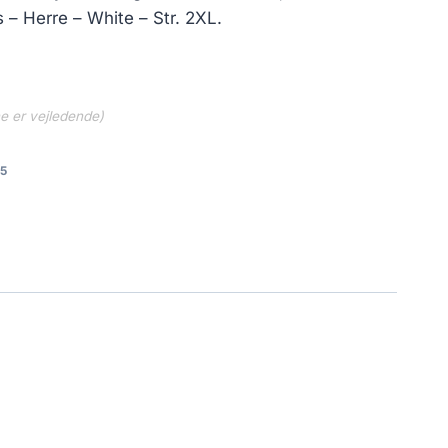
 – Herre – White – Str. 2XL.
ne er vejledende)
5