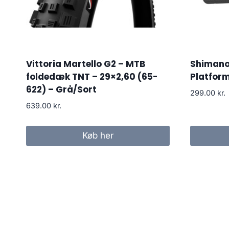
Vittoria Martello G2 – MTB
Shimano 
foldedæk TNT – 29×2,60 (65-
Platform
622) – Grå/Sort
299.00
kr.
639.00
kr.
Køb her