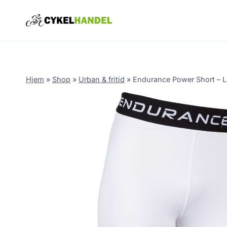
Skip
to
content
Hjem
»
Shop
»
Urban & fritid
»
Endurance Power Short – Lø