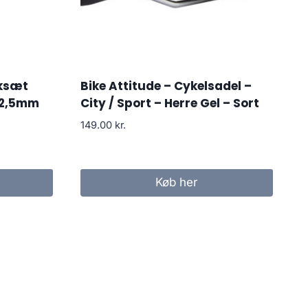
nksæt
Bike Attitude – Cykelsadel –
72,5mm
City / Sport – Herre Gel – Sort
149.00
kr.
Køb her