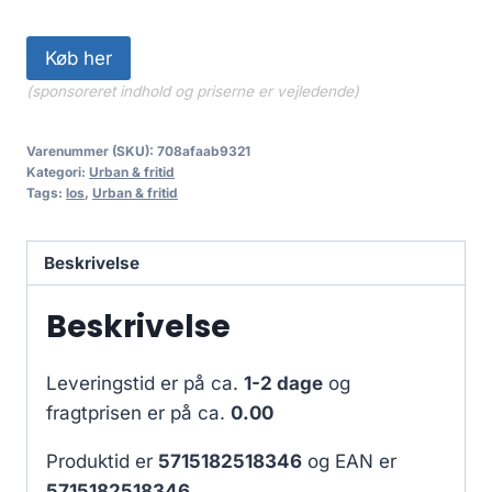
Køb her
(sponsoreret indhold og priserne er vejledende)
Varenummer (SKU):
708afaab9321
Kategori:
Urban & fritid
Tags:
los
,
Urban & fritid
Beskrivelse
Beskrivelse
Leveringstid er på ca.
1-2 dage
og
fragtprisen er på ca.
0.00
Produktid er
5715182518346
og EAN er
5715182518346