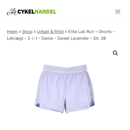
Skip
to
content
Hjem
»
Shop
»
Urban & fritid
»
Elite Lab Run – Shorts –
Letvægt – 2-i-1 – Dame – Sweet Lavender – Str. 38