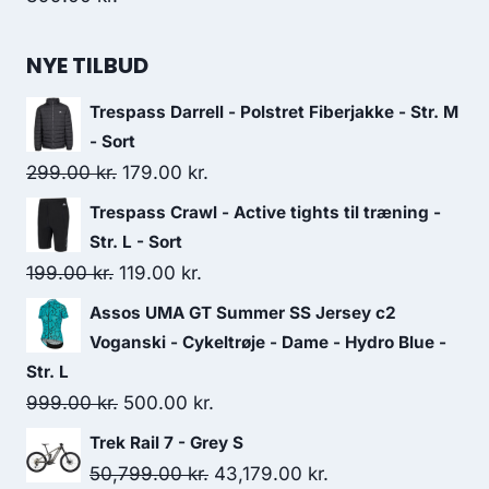
NYE TILBUD
Trespass Darrell - Polstret Fiberjakke - Str. M
- Sort
Original
Current
299.00
kr.
179.00
kr.
price
price
Trespass Crawl - Active tights til træning -
was:
is:
Str. L - Sort
299.00 kr..
179.00 kr..
Original
Current
199.00
kr.
119.00
kr.
price
price
Assos UMA GT Summer SS Jersey c2
was:
is:
Voganski - Cykeltrøje - Dame - Hydro Blue -
199.00 kr..
119.00 kr..
Str. L
Original
Current
999.00
kr.
500.00
kr.
price
price
Trek Rail 7 - Grey S
was:
is:
Original
Current
50,799.00
kr.
43,179.00
kr.