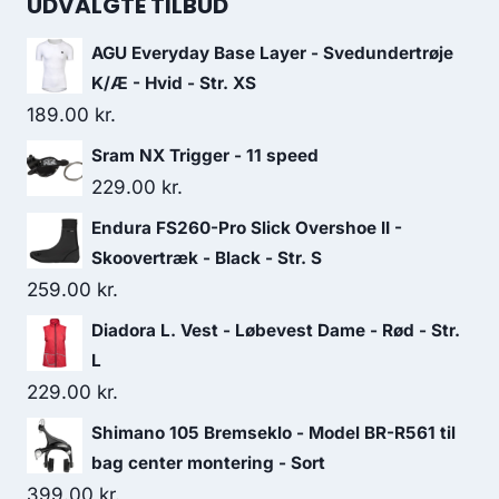
UDVALGTE TILBUD
AGU Everyday Base Layer - Svedundertrøje
K/Æ - Hvid - Str. XS
189.00
kr.
Sram NX Trigger - 11 speed
229.00
kr.
Endura FS260-Pro Slick Overshoe II -
Skoovertræk - Black - Str. S
259.00
kr.
Diadora L. Vest - Løbevest Dame - Rød - Str.
L
229.00
kr.
Shimano 105 Bremseklo - Model BR-R561 til
bag center montering - Sort
399.00
kr.