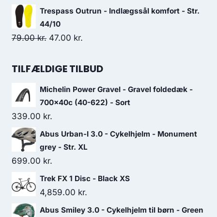
999.00 kr..
500.00 kr..
price
price
Trespass Outrun - Indlægssål komfort - Str.
was:
is:
44/10
50,799.00 kr..
43,179.00 kr..
Original
Current
79.00
kr.
47.00
kr.
price
price
was:
is:
TILFÆLDIGE TILBUD
79.00 kr..
47.00 kr..
Michelin Power Gravel - Gravel foldedæk -
700x40c (40-622) - Sort
339.00
kr.
Abus Urban-I 3.0 - Cykelhjelm - Monument
grey - Str. XL
699.00
kr.
Trek FX 1 Disc - Black XS
4,859.00
kr.
Abus Smiley 3.0 - Cykelhjelm til børn - Green