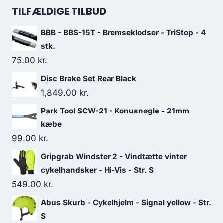
was:
is:
TILFÆLDIGE TILBUD
275.00 kr..
165.00 kr..
BBB - BBS-15T - Bremseklodser - TriStop - 4
stk.
75.00
kr.
Disc Brake Set Rear Black
1,849.00
kr.
Park Tool SCW-21 - Konusnøgle - 21mm
kæbe
99.00
kr.
Gripgrab Windster 2 - Vindtætte vinter
cykelhandsker - Hi-Vis - Str. S
549.00
kr.
Abus Skurb - Cykelhjelm - Signal yellow - Str.
S