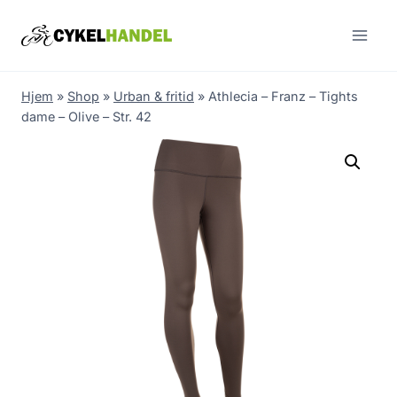
Skip
to
content
Hjem
»
Shop
»
Urban & fritid
»
Athlecia – Franz – Tights
dame – Olive – Str. 42