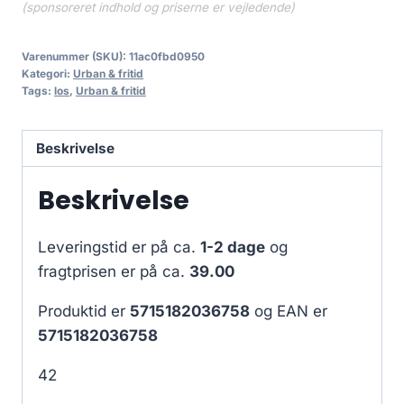
(sponsoreret indhold og priserne er vejledende)
Varenummer (SKU):
11ac0fbd0950
Kategori:
Urban & fritid
Tags:
los
,
Urban & fritid
Beskrivelse
Beskrivelse
Leveringstid er på ca.
1-2 dage
og
fragtprisen er på ca.
39.00
Produktid er
5715182036758
og EAN er
5715182036758
42