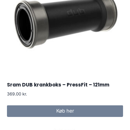
Sram DUB krankboks – PressFit – 121mm
369.00
kr.
Køb her