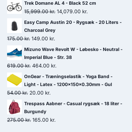
Trek Domane AL 4 - Black 52 cm
Original
Current
15,999.00
kr.
14,079.00
kr.
price
price
Easy Camp Austin 20 - Rygsæk - 20 Liters -
was:
is:
Charcoal Grey
15,999.00 kr..
14,079.00 kr..
Original
Current
175.00
kr.
149.00
kr.
price
price
Mizuno Wave Revolt W - Løbesko - Neutral -
was:
is:
Imperial Blue - Str. 38
175.00 kr..
149.00 kr..
Original
Current
619.00
kr.
464.00
kr.
price
price
OnGear - Træningselastik - Yoga Band -
was:
is:
Light - Latex - 1200x150x0.30mm - Gul
619.00 kr..
464.00 kr..
Original
Current
54.00
kr.
20.00
kr.
price
price
Trespass Aabner - Casual rygsæk - 18 liter -
was:
is:
Burgundy
54.00 kr..
20.00 kr..
Original
Current
275.00
kr.
165.00
kr.
price
price