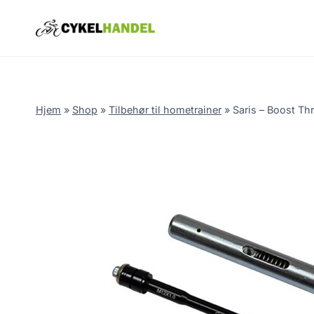
Skip
to
content
Hjem
»
Shop
»
Tilbehør til hometrainer
»
Saris – Boost Thr