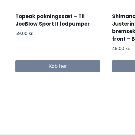
Topeak pakningssæt – Til
Shimano
JoeBlow Sport II fodpumper
Justerin
bremsek
59.00
kr.
front – 
49.00
kr.
Køb her