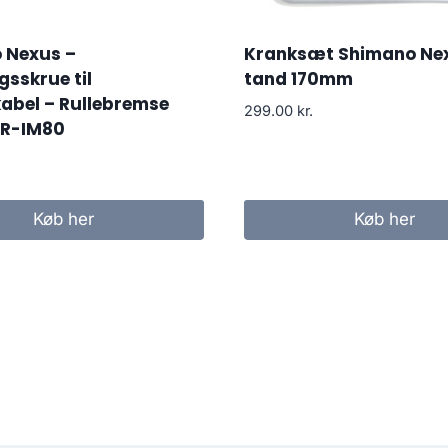
 Nexus –
Kranksæt Shimano Ne
gsskrue til
tand 170mm
abel – Rullebremse
299.00
kr.
BR-IM80
Køb her
Køb her