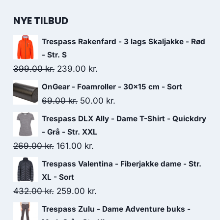
NYE TILBUD
Trespass Rakenfard - 3 lags Skaljakke - Rød
- Str. S
Original
Current
399.00
kr.
239.00
kr.
price
price
OnGear - Foamroller - 30x15 cm - Sort
was:
is:
Original
Current
69.00
kr.
50.00
kr.
399.00 kr..
239.00 kr..
price
price
Trespass DLX Ally - Dame T-Shirt - Quickdry
was:
is:
- Grå - Str. XXL
69.00 kr..
50.00 kr..
Original
Current
269.00
kr.
161.00
kr.
price
price
Trespass Valentina - Fiberjakke dame - Str.
was:
is:
XL - Sort
269.00 kr..
161.00 kr..
Original
Current
432.00
kr.
259.00
kr.
price
price
Trespass Zulu - Dame Adventure buks -