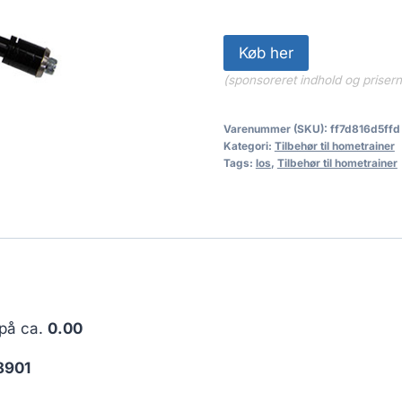
Køb her
(sponsoreret indhold og priser
Varenummer (SKU):
ff7d816d5ffd
Kategori:
Tilbehør til hometrainer
Tags:
los
,
Tilbehør til hometrainer
 på ca.
0.00
8901