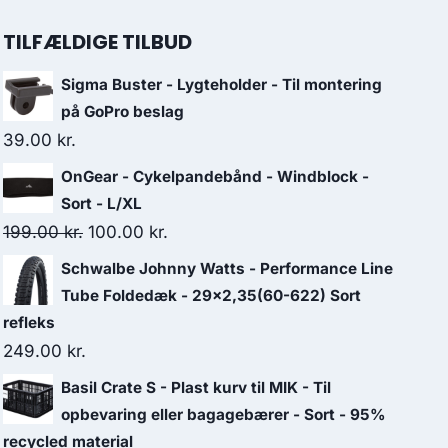
TILFÆLDIGE TILBUD
Sigma Buster - Lygteholder - Til montering
på GoPro beslag
39.00
kr.
OnGear - Cykelpandebånd - Windblock -
Sort - L/XL
Original
Current
199.00
kr.
100.00
kr.
price
price
Schwalbe Johnny Watts - Performance Line
was:
is:
Tube Foldedæk - 29x2,35(60-622) Sort
199.00 kr..
100.00 kr..
refleks
249.00
kr.
Basil Crate S - Plast kurv til MIK - Til
opbevaring eller bagagebærer - Sort - 95%
recycled material