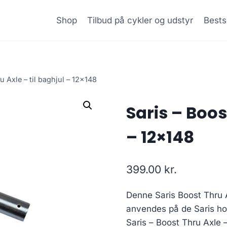
Shop
Tilbud på cykler og udstyr
Bests
u Axle – til baghjul – 12×148
Saris – Boos
– 12×148
399.00
kr.
Denne Saris Boost Thru A
anvendes på de Saris ho
Saris – Boost Thru Axle –