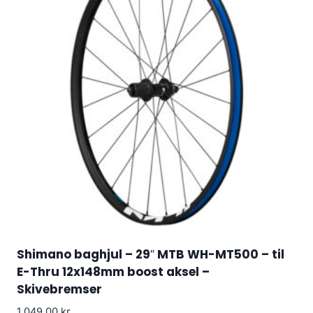
Shimano baghjul – 29″ MTB WH-MT500 – til
E-Thru 12x148mm boost aksel –
Skivebremser
1,049.00
kr.