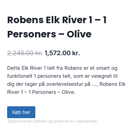
Robens Elk River 1 – 1
Personers – Olive
Original
Current
2,245.00
kr.
1,572.00
kr.
price
price
Dette Elk River 1 telt fra Robens er et smart og
was:
is:
funktionelt 1 personers telt, som er velegnet til
2,245.00 kr..
1,572.00 kr..
dig der tager på overlevelsestur på …, Robens Elk
River 1 – 1 Personers – Olive.
Køb her
(sponsoreret indhold og priserne er vejledende)