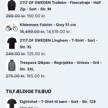
price
price
2117 OF SWEDEN Trollebo - Fleecetrøje - Half
was:
is:
Zip - Sort - Str. M
299.00 kr..
209.00 kr..
Original
Current
299.00
kr.
150.00
kr.
price
price
Kildemoes Falster - Grey 51 cm
was:
is:
Original
Current
16,499.00
kr.
14,519.00
kr.
299.00 kr..
150.00 kr..
price
price
2117 OF SWEDEN Linghem - T-Shirt - Sort -
was:
is:
Str. XL
16,499.00 kr..
14,519.00 kr..
Original
Current
249.00
kr.
125.00
kr.
price
price
Trespass Qikpac - Regnjakke - Unisex - Grå -
was:
is:
Str. 3XL
249.00 kr..
125.00 kr..
Original
Current
275.00
kr.
165.00
kr.
price
price
was:
is:
TILFÆLDIGE TILBUD
275.00 kr..
165.00 kr..
Eightshot - T-Shirt til børn - Sort - Str. 128