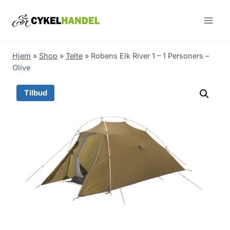
Skip
to
content
Hjem
»
Shop
»
Telte
»
Robens Elk River 1 – 1 Personers –
Olive
Tilbud