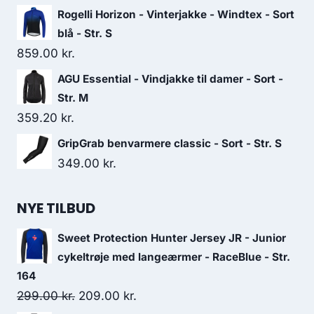
Rogelli Horizon - Vinterjakke - Windtex - Sort
blå - Str. S
859.00
kr.
AGU Essential - Vindjakke til damer - Sort -
Str. M
359.20
kr.
GripGrab benvarmere classic - Sort - Str. S
349.00
kr.
NYE TILBUD
Sweet Protection Hunter Jersey JR - Junior
cykeltrøje med langeærmer - RaceBlue - Str.
164
Original
Current
299.00
kr.
209.00
kr.