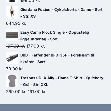
199.00
kr.
Giordana Fusion - Cykelshorts - Dame - Sort
- Str. XS
644.95
kr.
Easy Camp Flock Single - Oppustelig
liggeunderlag - Sort
Original
Current
197.00
kr.
177.00
kr.
price
price
BBB - Fatfender BFD-35F - Forskærm til
was:
is:
skrårør - Sort
197.00 kr..
177.00 kr..
79.00
kr.
Trespass DLX Ally - Dame T-Shirt - Quickdry
- Grå - Str. XXL
Original
Current
269.00
kr.
161.00
kr.
price
price
was:
is: