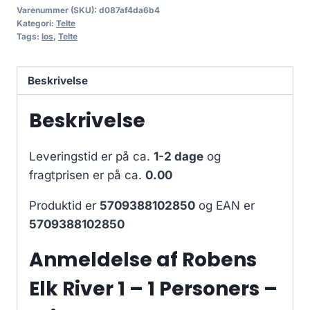
Varenummer (SKU):
d087af4da6b4
Kategori:
Telte
Tags:
los
,
Telte
Beskrivelse
Beskrivelse
Leveringstid er på ca.
1-2 dage
og
fragtprisen er på ca.
0.00
Produktid er
5709388102850
og EAN er
5709388102850
Anmeldelse af Robens
Elk River 1 – 1 Personers –