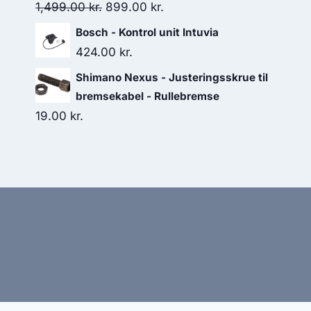
Original
Current
1,499.00
kr.
899.00
kr.
price
price
Bosch - Kontrol unit Intuvia
was:
is:
424.00
kr.
1,499.00 kr..
899.00 kr..
Shimano Nexus - Justeringsskrue til
bremsekabel - Rullebremse
19.00
kr.