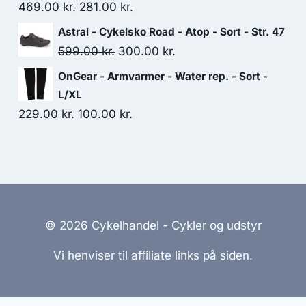
23,499.00 kr..
15,499.00 kr..
Original
Current
469.00
kr.
281.00
kr.
price
price
Astral - Cykelsko Road - Atop - Sort - Str. 47
was:
is:
Original
Current
599.00
kr.
300.00
kr.
469.00 kr..
281.00 kr..
price
price
OnGear - Armvarmer - Water rep. - Sort -
was:
is:
L/XL
599.00 kr..
300.00 kr..
Original
Current
229.00
kr.
100.00
kr.
price
price
was:
is:
229.00 kr..
100.00 kr..
© 2026 Cykelhandel - Cykler og udstyr
Vi henviser til affiliate links på siden.