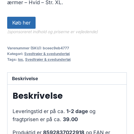
ærmer – Hvid – Str. XL.
Køb her
(sponsoreret indhold og priserne er vejledende)
Varenummer (SKU):
bceec9eb4777
Kategori:
Svedtrøjer & svedundertøj
Tags:
los
,
Svedtrøjer & svedundertøj
Beskrivelse
Beskrivelse
Leveringstid er på ca.
1-2 dage
og
fragtprisen er på ca.
39.00
Produktid er
8592837022918
og EAN er