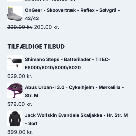
129.00 kr..
103.00 kr..
price
price
OnGear - Skoovertræk - Reflex - Sølvgrå -
was:
is:
42/43
599.51 kr..
450.00 kr..
Original
Current
299.00
kr.
200.00
kr.
price
price
was:
is:
TILFÆLDIGE TILBUD
299.00 kr..
200.00 kr..
Shimano Steps - Batterilader - Til EC-
E6000/6010/8000/8020
629.00
kr.
Abus Urban-I 3.0 - Cykelhjelm - Mørkelilla -
Str. M
579.00
kr.
Jack Wolfskin Evandale Skaljakke - Hr. Str. M
- Sort
899.00
kr.