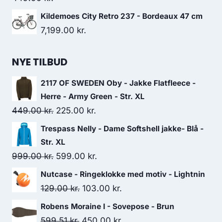
Kildemoes City Retro 237 - Bordeaux 47 cm
7,199.00
kr.
NYE TILBUD
2117 OF SWEDEN Oby - Jakke Flatfleece -
Herre - Army Green - Str. XL
Original
Current
449.00
kr.
225.00
kr.
price
price
Trespass Nelly - Dame Softshell jakke- Blå -
was:
is:
Str. XL
449.00 kr..
225.00 kr..
Original
Current
999.00
kr.
599.00
kr.
price
price
Nutcase - Ringeklokke med motiv - Lightnin
was:
is:
Original
Current
129.00
kr.
103.00
kr.
999.00 kr..
599.00 kr..
price
price
Robens Moraine I - Sovepose - Brun
was:
is:
Original
Current
599.51
kr.
450.00
kr.