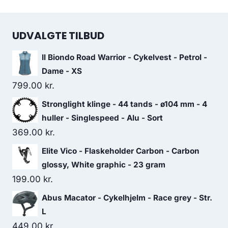
UDVALGTE TILBUD
Il Biondo Road Warrior - Cykelvest - Petrol -
Dame - XS
799.00
kr.
Stronglight klinge - 44 tands - ø104 mm - 4
huller - Singlespeed - Alu - Sort
369.00
kr.
Elite Vico - Flaskeholder Carbon - Carbon
glossy, White graphic - 23 gram
199.00
kr.
Abus Macator - Cykelhjelm - Race grey - Str.
L
449.00
kr.