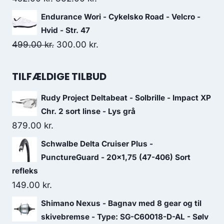
price
price
Endurance Wori - Cykelsko Road - Velcro -
was:
is:
Hvid - Str. 47
452.00 kr..
362.00 kr..
Original
Current
499.00
kr.
300.00
kr.
price
price
was:
is:
TILFÆLDIGE TILBUD
499.00 kr..
300.00 kr..
Rudy Project Deltabeat - Solbrille - Impact XP
Chr. 2 sort linse - Lys grå
879.00
kr.
Schwalbe Delta Cruiser Plus -
PunctureGuard - 20x1,75 (47-406) Sort
refleks
149.00
kr.
Shimano Nexus - Bagnav med 8 gear og til
skivebremse - Type: SG-C60018-D-AL - Sølv