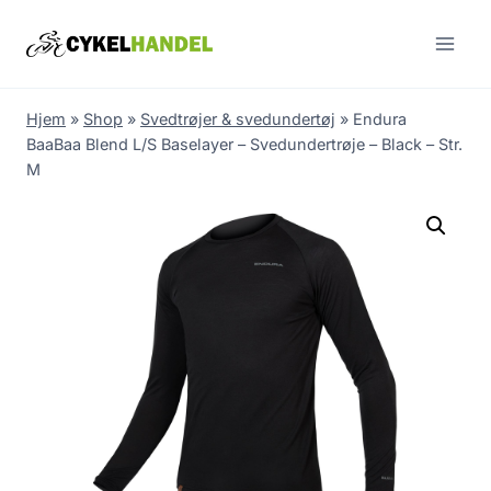
Skip
to
content
Hjem
»
Shop
»
Svedtrøjer & svedundertøj
»
Endura
BaaBaa Blend L/S Baselayer – Svedundertrøje – Black – Str.
M