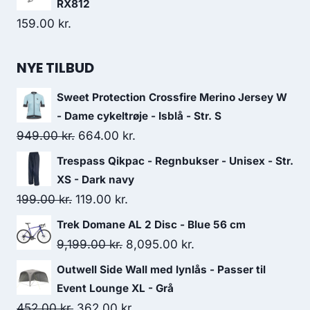
RX812
159.00
kr.
NYE TILBUD
Sweet Protection Crossfire Merino Jersey W
- Dame cykeltrøje - Isblå - Str. S
Original
Current
949.00
kr.
664.00
kr.
price
price
Trespass Qikpac - Regnbukser - Unisex - Str.
was:
is:
XS - Dark navy
949.00 kr..
664.00 kr..
Original
Current
199.00
kr.
119.00
kr.
price
price
Trek Domane AL 2 Disc - Blue 56 cm
was:
is:
Original
Current
9,199.00
kr.
8,095.00
kr.
199.00 kr..
119.00 kr..
price
price
Outwell Side Wall med lynlås - Passer til
was:
is:
Event Lounge XL - Grå
9,199.00 kr..
8,095.00 kr..
Original
Current
452.00
kr.
362.00
kr.