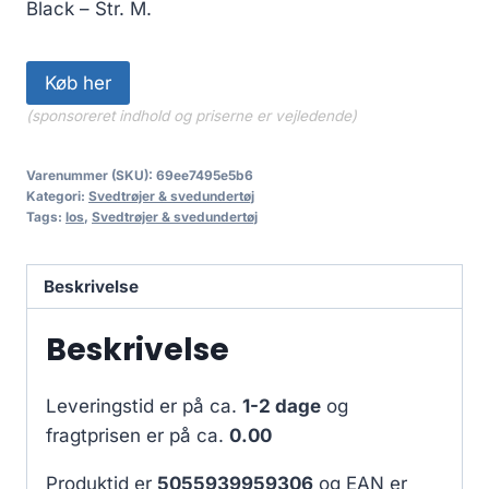
Black – Str. M.
Køb her
(sponsoreret indhold og priserne er vejledende)
Varenummer (SKU):
69ee7495e5b6
Kategori:
Svedtrøjer & svedundertøj
Tags:
los
,
Svedtrøjer & svedundertøj
Beskrivelse
Beskrivelse
Leveringstid er på ca.
1-2 dage
og
fragtprisen er på ca.
0.00
Produktid er
5055939959306
og EAN er