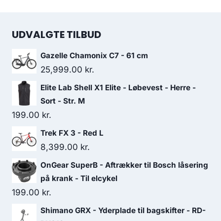
UDVALGTE TILBUD
Gazelle Chamonix C7 - 61 cm
25,999.00
kr.
Elite Lab Shell X1 Elite - Løbevest - Herre -
Sort - Str. M
199.00
kr.
Trek FX 3 - Red L
8,399.00
kr.
OnGear SuperB - Aftrækker til Bosch låsering
på krank - Til elcykel
199.00
kr.
Shimano GRX - Yderplade til bagskifter - RD-