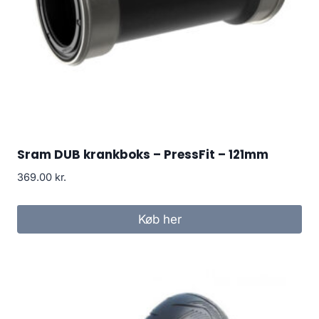
Sram DUB krankboks – PressFit – 121mm
369.00
kr.
Køb her