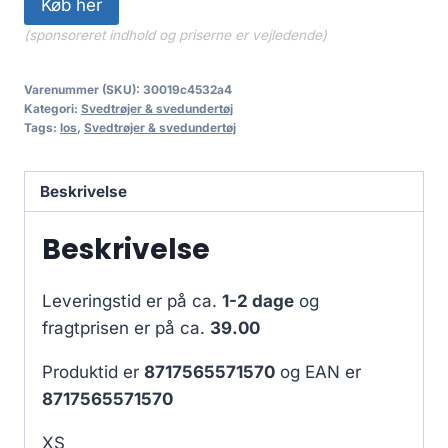
Køb her
(sponsoreret indhold og priserne er vejledende)
Varenummer (SKU):
30019c4532a4
Kategori:
Svedtrøjer & svedundertøj
Tags:
los
,
Svedtrøjer & svedundertøj
Beskrivelse
Beskrivelse
Leveringstid er på ca.
1-2 dage
og
fragtprisen er på ca.
39.00
Produktid er
8717565571570
og EAN er
8717565571570
XS