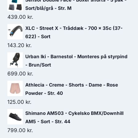
Sort/blå/grå - Str. M
439.00
kr.
XLC - Street X - Tråddæk - 700 x 35c (37-
622) - Sort
143.20
kr.
Urban Iki - Barnestol - Monteres på styrpind
- Brun/Sort
699.00
kr.
Athlecia - Creme - Shorts - Dame - Rose
Powder - Str. 40
125.00
kr.
Shimano AM503 - Cykelsko BMX/Downhill
AM5 - Sort - Str. 44
799.00
kr.