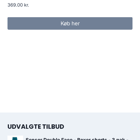
369.00
kr.
Køb her
UDVALGTE TILBUD
Sensor Double Face - Boxer shorts - 3 pak -