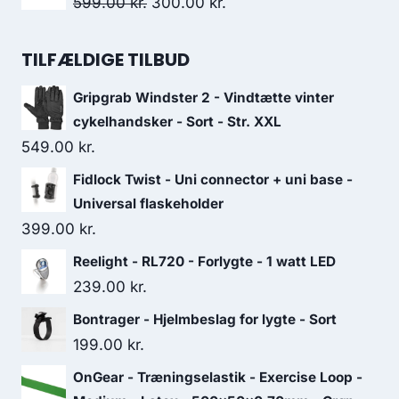
Original
Current
599.00
kr.
300.00
kr.
909.00 kr..
682.00 kr..
price
price
was:
is:
TILFÆLDIGE TILBUD
599.00 kr..
300.00 kr..
Gripgrab Windster 2 - Vindtætte vinter
cykelhandsker - Sort - Str. XXL
549.00
kr.
Fidlock Twist - Uni connector + uni base -
Universal flaskeholder
399.00
kr.
Reelight - RL720 - Forlygte - 1 watt LED
239.00
kr.
Bontrager - Hjelmbeslag for lygte - Sort
199.00
kr.
OnGear - Træningselastik - Exercise Loop -