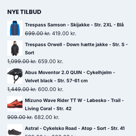
NYE TILBUD
Trespass Samson - Skijakke - Str. 2XL - Blå
Original
Current
699.00
kr.
419.00
kr.
price
price
Trespass Orwell - Down hætte jakke - Str. S -
was:
is:
Sort
699.00 kr..
419.00 kr..
Original
Current
1,099.00
kr.
659.00
kr.
price
price
Abus Moventor 2.0 QUIN - Cykelhjelm -
was:
is:
Velvet black - Str. 57-61 cm
1,099.00 kr..
659.00 kr..
Original
Current
1,449.00
kr.
600.00
kr.
price
price
Mizuno Wave Rider TT W - Løbesko - Trail -
was:
is:
Living Coral - Str. 42
1,449.00 kr..
600.00 kr..
Original
Current
909.00
kr.
682.00
kr.
price
price
Astral - Cykelsko Road - Atop - Sort - Str. 41
was:
is: