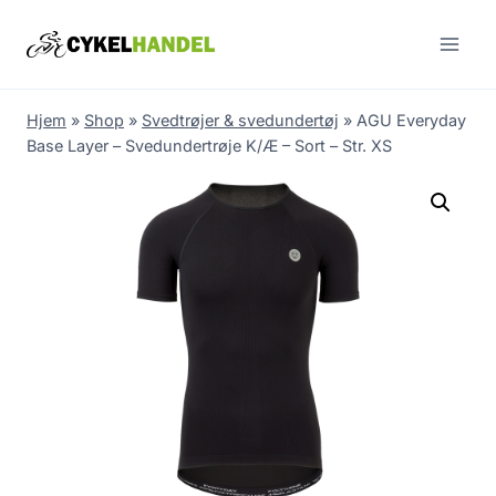
Skip
to
content
Hjem
»
Shop
»
Svedtrøjer & svedundertøj
»
AGU Everyday
Base Layer – Svedundertrøje K/Æ – Sort – Str. XS