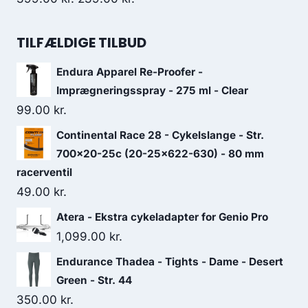
price
price
was:
is:
TILFÆLDIGE TILBUD
399.00 kr..
239.00 kr..
Endura Apparel Re-Proofer -
Imprægneringsspray - 275 ml - Clear
99.00
kr.
Continental Race 28 - Cykelslange - Str.
700x20-25c (20-25x622-630) - 80 mm
racerventil
49.00
kr.
Atera - Ekstra cykeladapter for Genio Pro
1,099.00
kr.
Endurance Thadea - Tights - Dame - Desert
Green - Str. 44
350.00
kr.