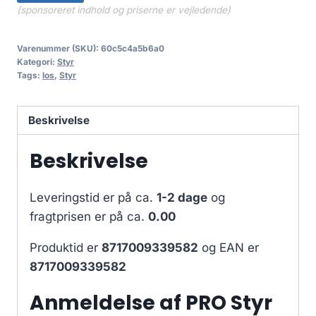
(sponsoreret indhold og priserne er vejledende)
Varenummer (SKU):
60c5c4a5b6a0
Kategori:
Styr
Tags:
los
,
Styr
Beskrivelse
Beskrivelse
Leveringstid er på ca.
1-2 dage
og
fragtprisen er på ca.
0.00
Produktid er
8717009339582
og EAN er
8717009339582
Anmeldelse af PRO Styr