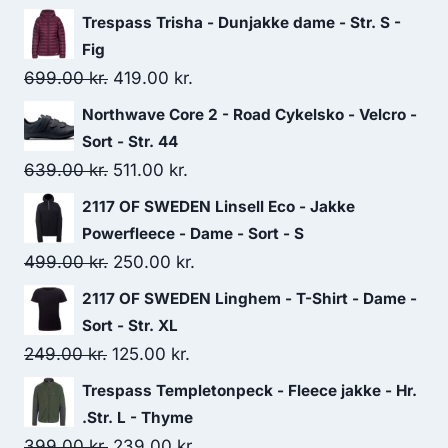
Trespass Trisha - Dunjakke dame - Str. S -
Fig
Original
Current
699.00
kr.
419.00
kr.
price
price
Northwave Core 2 - Road Cykelsko - Velcro -
was:
is:
Sort - Str. 44
699.00 kr..
419.00 kr..
Original
Current
639.00
kr.
511.00
kr.
price
price
2117 OF SWEDEN Linsell Eco - Jakke
was:
is:
Powerfleece - Dame - Sort - S
639.00 kr..
511.00 kr..
Original
Current
499.00
kr.
250.00
kr.
price
price
2117 OF SWEDEN Linghem - T-Shirt - Dame -
was:
is:
Sort - Str. XL
499.00 kr..
250.00 kr..
Original
Current
249.00
kr.
125.00
kr.
price
price
Trespass Templetonpeck - Fleece jakke - Hr.
was:
is:
.Str. L - Thyme
249.00 kr..
125.00 kr..
Original
Current
399.00
kr.
239.00
kr.