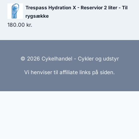
Trespass Hydration X - Reservior 2 liter - Til
rygsække
180.00
kr.
© 2026 Cykelhandel - Cykler og udstyr
Vi henviser til affiliate links på siden.
Hjemmesider Til Salg
|
Hjemmeside Udvikling
|
Online
Tilbud
Denne side kan være skabt med AI! Indholdet er
genereret med henblik på at informere og inspirere,