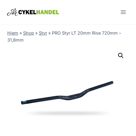
Skip
to
content
Hjem
»
Shop
»
Styr
»
PRO Styr LT 20mm Rise 720mm –
31,8mm