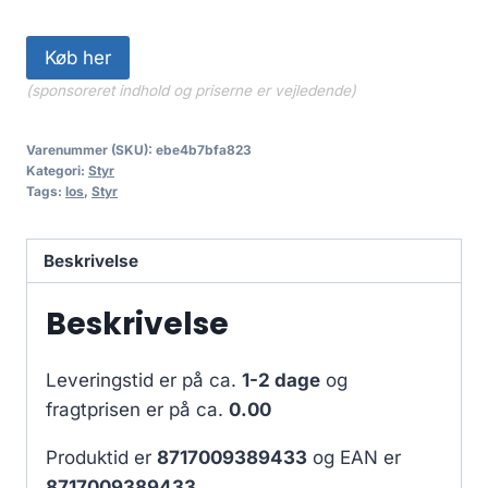
Køb her
(sponsoreret indhold og priserne er vejledende)
Varenummer (SKU):
ebe4b7bfa823
Kategori:
Styr
Tags:
los
,
Styr
Beskrivelse
Beskrivelse
Leveringstid er på ca.
1-2 dage
og
fragtprisen er på ca.
0.00
Produktid er
8717009389433
og EAN er
8717009389433