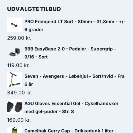
UDVALGTE TILBUD
PRO Frempind LT Sort - 80mm - 31,8mm - +/-
6 grader
259.00
kr.
BBB EasyBase 2.0 - Pedaler - Supergrip -
9/16 - Sort
119.00
kr.
Seven - Avengers - Løbehjul - Sort/hvid - Fra
6 år
349.00
kr.
AGU Gloves Essential Gel - Cykelhandsker
med gel-puder - Str. S
169.00
kr.
Camelbak Carry Cap - Drikkedunk 1 liter -