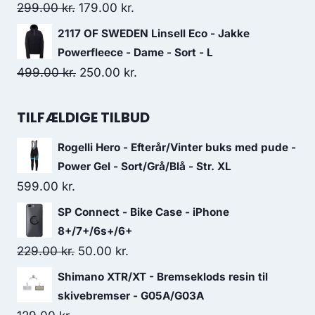
9,999.00 kr..
8,499.15 kr..
Original
Current
299.00
kr.
179.00
kr.
price
price
2117 OF SWEDEN Linsell Eco - Jakke
was:
is:
Powerfleece - Dame - Sort - L
299.00 kr..
179.00 kr..
Original
Current
499.00
kr.
250.00
kr.
price
price
was:
is:
TILFÆLDIGE TILBUD
499.00 kr..
250.00 kr..
Rogelli Hero - Efterår/Vinter buks med pude -
Power Gel - Sort/Grå/Blå - Str. XL
599.00
kr.
SP Connect - Bike Case - iPhone
8+/7+/6s+/6+
Original
Current
229.00
kr.
50.00
kr.
price
price
Shimano XTR/XT - Bremseklods resin til
was:
is:
skivebremser - G05A/G03A
229.00 kr..
50.00 kr..