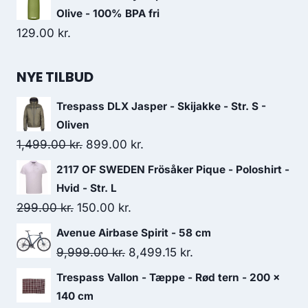
Olive - 100% BPA fri
129.00
kr.
NYE TILBUD
Trespass DLX Jasper - Skijakke - Str. S -
Oliven
Original
Current
1,499.00
kr.
899.00
kr.
price
price
2117 OF SWEDEN Frösåker Pique - Poloshirt -
was:
is:
Hvid - Str. L
1,499.00 kr..
899.00 kr..
Original
Current
299.00
kr.
150.00
kr.
price
price
Avenue Airbase Spirit - 58 cm
was:
is:
Original
Current
9,999.00
kr.
8,499.15
kr.
299.00 kr..
150.00 kr..
price
price
Trespass Vallon - Tæppe - Rød tern - 200 x
was:
is:
140 cm