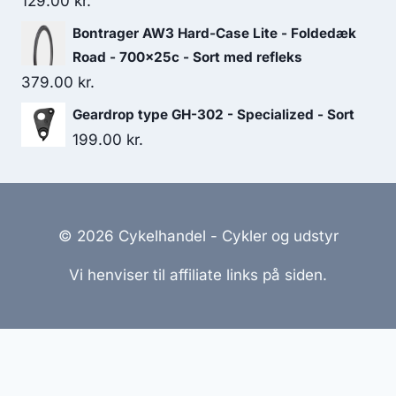
129.00
kr.
Bontrager AW3 Hard-Case Lite - Foldedæk
Road - 700x25c - Sort med refleks
379.00
kr.
Geardrop type GH-302 - Specialized - Sort
199.00
kr.
© 2026 Cykelhandel - Cykler og udstyr
Vi henviser til affiliate links på siden.
Hjemmesider Til Salg
|
Hjemmeside Udvikling
|
Online
Tilbud