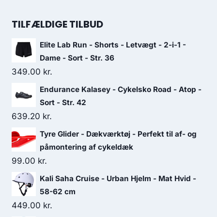
price
price
was:
is:
TILFÆLDIGE TILBUD
489.00 kr..
293.00 kr..
Elite Lab Run - Shorts - Letvægt - 2-i-1 -
Dame - Sort - Str. 36
349.00
kr.
Endurance Kalasey - Cykelsko Road - Atop -
Sort - Str. 42
639.20
kr.
Tyre Glider - Dækværktøj - Perfekt til af- og
påmontering af cykeldæk
99.00
kr.
Kali Saha Cruise - Urban Hjelm - Mat Hvid -
58-62 cm
449.00
kr.