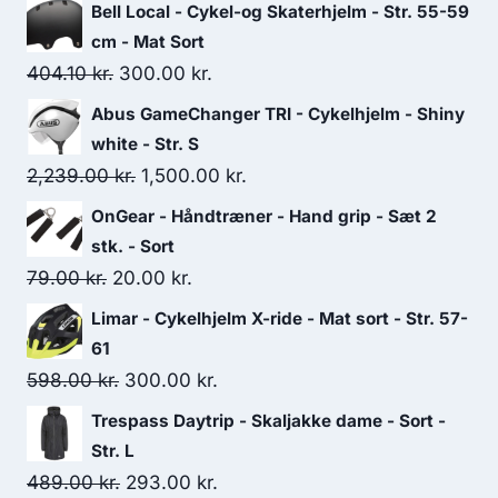
Bell Local - Cykel-og Skaterhjelm - Str. 55-59
cm - Mat Sort
Original
Current
404.10
kr.
300.00
kr.
price
price
Abus GameChanger TRI - Cykelhjelm - Shiny
was:
is:
white - Str. S
404.10 kr..
300.00 kr..
Original
Current
2,239.00
kr.
1,500.00
kr.
price
price
OnGear - Håndtræner - Hand grip - Sæt 2
was:
is:
stk. - Sort
2,239.00 kr..
1,500.00 kr..
Original
Current
79.00
kr.
20.00
kr.
price
price
Limar - Cykelhjelm X-ride - Mat sort - Str. 57-
was:
is:
61
79.00 kr..
20.00 kr..
Original
Current
598.00
kr.
300.00
kr.
price
price
Trespass Daytrip - Skaljakke dame - Sort -
was:
is:
Str. L
598.00 kr..
300.00 kr..
Original
Current
489.00
kr.
293.00
kr.