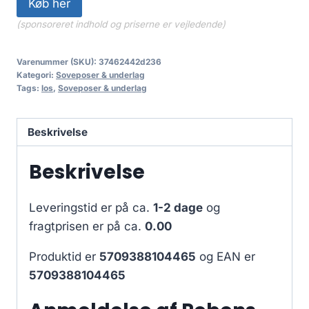
Køb her
(sponsoreret indhold og priserne er vejledende)
Varenummer (SKU):
37462442d236
Kategori:
Soveposer & underlag
Tags:
los
,
Soveposer & underlag
Beskrivelse
Beskrivelse
Leveringstid er på ca.
1-2 dage
og
fragtprisen er på ca.
0.00
Produktid er
5709388104465
og EAN er
5709388104465