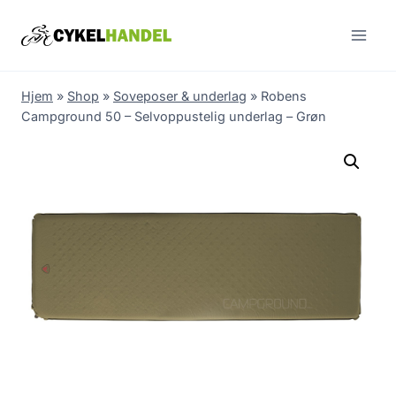
Skip
to
content
Hjem
»
Shop
»
Soveposer & underlag
»
Robens
Campground 50 – Selvoppustelig underlag – Grøn