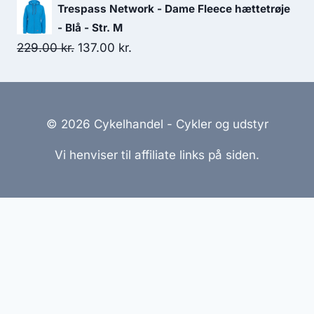
Trespass Network - Dame Fleece hættetrøje
- Blå - Str. M
Original
Current
229.00
kr.
137.00
kr.
price
price
was:
is:
229.00 kr..
137.00 kr..
© 2026 Cykelhandel - Cykler og udstyr
Vi henviser til affiliate links på siden.
Hjemmesider Til Salg
|
Hjemmeside Udvikling
|
Online
Tilbud
Denne side kan være skabt med AI! Indholdet er
genereret med henblik på at informere og inspirere,
men vi anbefaler altid at dobbelttjekke vigtige