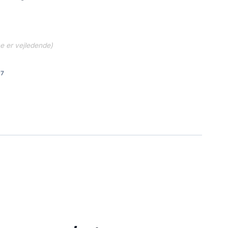
ne er vejledende)
97