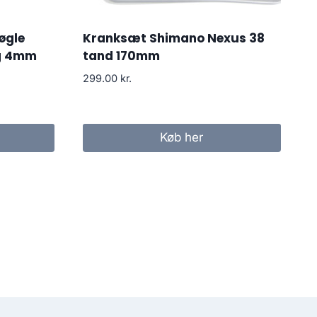
øgle
Kranksæt Shimano Nexus 38
og 4mm
tand 170mm
299.00
kr.
Køb her