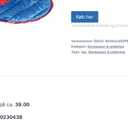
Køb her
(sponsoreret indhold og priser
Varenummer (SKU):
9b5b2cd82f
Kategori:
Soveposer & underlag
Tags:
los
,
Soveposer & underlag
 på ca.
39.00
90230438