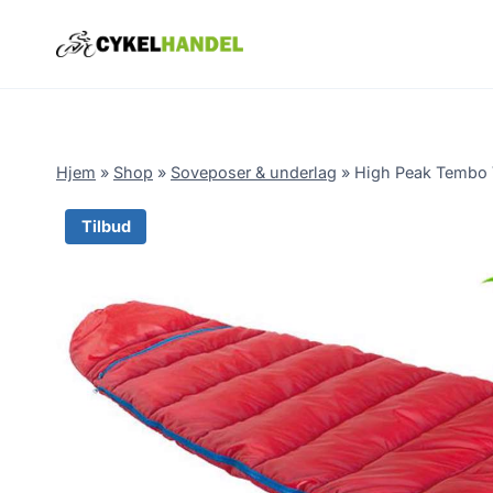
Skip
to
content
Hjem
»
Shop
»
Soveposer & underlag
»
High Peak Tembo V
Tilbud