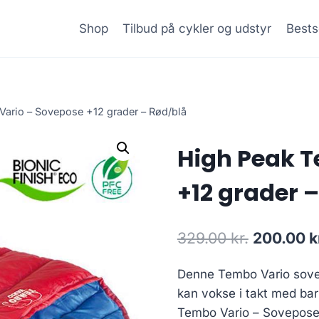
Shop
Tilbud på cykler og udstyr
Bests
ario – Sovepose +12 grader – Rød/blå
High Peak T
+12 grader 
Original
329.00
kr.
200.00
k
price
Denne Tembo Vario sovep
was:
kan vokse i takt med bar
329.00 kr
Tembo Vario – Sovepose 