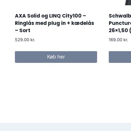
AXA Solid og LINQ City100 –
Schwalbe
Ringlås med plug in + kædelås
Punctur
– Sort
26×1,50 
529.00
kr.
169.00
kr.
Køb her