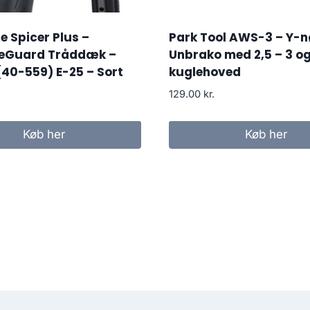
 Spicer Plus –
Park Tool AWS-3 – Y-n
eGuard Tråddæk –
Unbrako med 2,5 – 3 
(40-559) E-25 – Sort
kuglehoved
129.00
kr.
Køb her
Køb her