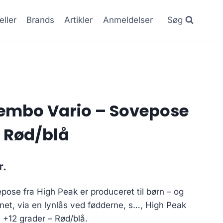
eller
Brands
Artikler
Anmeldelser
Søg
embo Vario – Sovepose
– Rød/blå
Current
r.
price
ose fra High Peak er produceret til børn – og
is:
net, via en lynlås ved fødderne, s…, High Peak
..
200.00 kr..
+12 grader – Rød/blå.