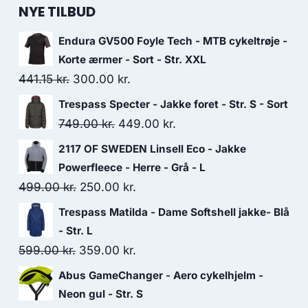
NYE TILBUD
Endura GV500 Foyle Tech - MTB cykeltrøje -
Korte ærmer - Sort - Str. XXL
Original
Current
441.15
kr.
300.00
kr.
price
price
Trespass Specter - Jakke foret - Str. S - Sort
was:
is:
Original
Current
749.00
kr.
449.00
kr.
441.15 kr..
300.00 kr..
price
price
2117 OF SWEDEN Linsell Eco - Jakke
was:
is:
Powerfleece - Herre - Grå - L
749.00 kr..
449.00 kr..
Original
Current
499.00
kr.
250.00
kr.
price
price
Trespass Matilda - Dame Softshell jakke- Blå
was:
is:
- Str. L
499.00 kr..
250.00 kr..
Original
Current
599.00
kr.
359.00
kr.
price
price
Abus GameChanger - Aero cykelhjelm -
was:
is:
Neon gul - Str. S