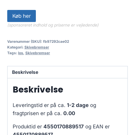
Køb her
(sponsoreret indhold og priserne er vejledende)
Varenummer (SKU):
fb97292cae02
Kategori:
Skivebremser
Tags:
los
,
Skivebremser
Beskrivelse
Beskrivelse
Leveringstid er på ca.
1-2 dage
og
fragtprisen er på ca.
0.00
Produktid er
4550170889517
og EAN er
4550170889517