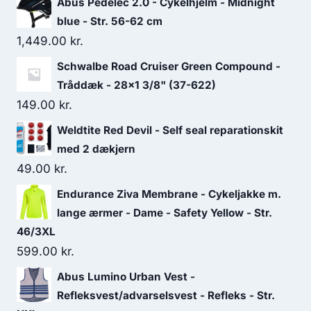
Abus Pedelec 2.0 - Cykelhjelm - Midnight
blue - Str. 56-62 cm
1,449.00
kr.
Schwalbe Road Cruiser Green Compound -
Tråddæk - 28x1 3/8" (37-622)
149.00
kr.
Weldtite Red Devil - Self seal reparationskit
med 2 dækjern
49.00
kr.
Endurance Ziva Membrane - Cykeljakke m.
lange ærmer - Dame - Safety Yellow - Str.
46/3XL
599.00
kr.
Abus Lumino Urban Vest -
Refleksvest/advarselsvest - Refleks - Str.