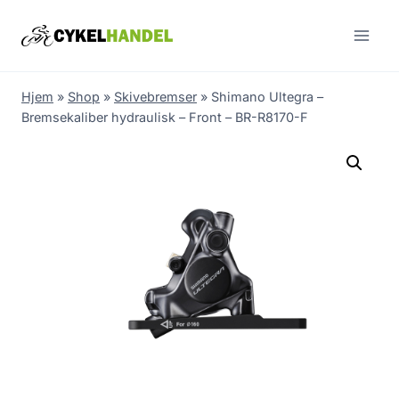
Skip
to
content
Hjem
»
Shop
»
Skivebremser
»
Shimano Ultegra –
Bremsekaliber hydraulisk – Front – BR-R8170-F