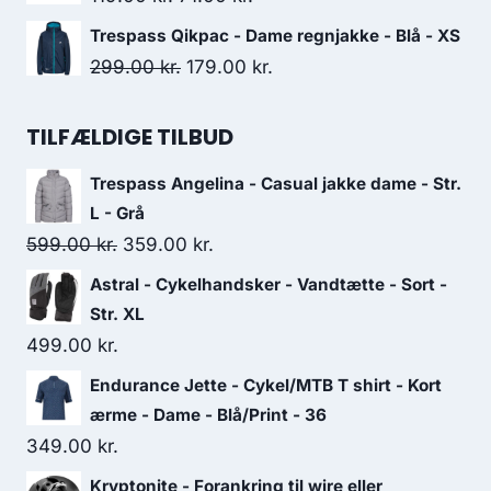
299.00 kr..
179.00 kr..
price
price
Trespass Qikpac - Dame regnjakke - Blå - XS
was:
is:
Original
Current
299.00
kr.
179.00
kr.
119.00 kr..
71.00 kr..
price
price
was:
is:
TILFÆLDIGE TILBUD
299.00 kr..
179.00 kr..
Trespass Angelina - Casual jakke dame - Str.
L - Grå
Original
Current
599.00
kr.
359.00
kr.
price
price
Astral - Cykelhandsker - Vandtætte - Sort -
was:
is:
Str. XL
599.00 kr..
359.00 kr..
499.00
kr.
Endurance Jette - Cykel/MTB T shirt - Kort
ærme - Dame - Blå/Print - 36
349.00
kr.
Kryptonite - Forankring til wire eller