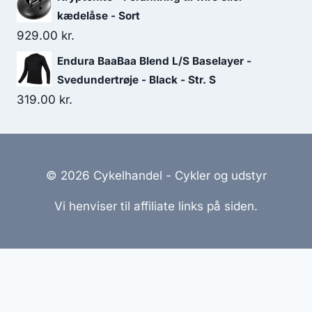
kædelåse - Sort
929.00
kr.
Endura BaaBaa Blend L/S Baselayer -
Svedundertrøje - Black - Str. S
319.00
kr.
© 2026 Cykelhandel - Cykler og udstyr
Vi henviser til affiliate links på siden.
Hjemmesider Til Salg
|
Hjemmeside Udvikling
|
Online
Tilbud