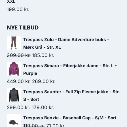
XXL
199.00
kr.
NYE TILBUD
Trespass Zulu - Dame Adventure buks -
Mørk Grå - Str. XL
Original
Current
309.00
kr.
185.00
kr.
price
price
Trespass Simara - Fiberjakke dame - Str. L -
was:
is:
Purple
309.00 kr..
185.00 kr..
Original
Current
449.00
kr.
269.00
kr.
price
price
Trespass Saunter - Full Zip Fleece jakke - Str.
was:
is:
S - Sort
449.00 kr..
269.00 kr..
Original
Current
299.00
kr.
179.00
kr.
price
price
Trespass Benzie - Baseball Cap - S/M - Sort
was:
is:
Original
Current
119.00
kr.
71.00
kr.