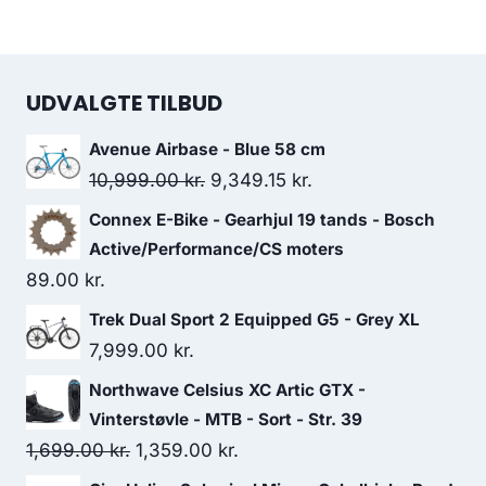
UDVALGTE TILBUD
Avenue Airbase - Blue 58 cm
Original
Current
10,999.00
kr.
9,349.15
kr.
price
price
Connex E-Bike - Gearhjul 19 tands - Bosch
was:
is:
Active/Performance/CS moters
10,999.00 kr..
9,349.15 kr..
89.00
kr.
Trek Dual Sport 2 Equipped G5 - Grey XL
7,999.00
kr.
Northwave Celsius XC Artic GTX -
Vinterstøvle - MTB - Sort - Str. 39
Original
Current
1,699.00
kr.
1,359.00
kr.
price
price