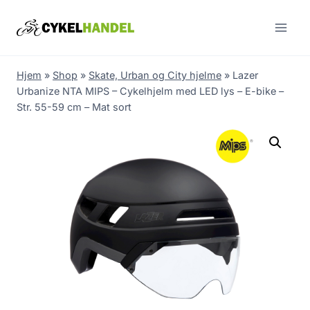
Skip
to
content
Hjem
»
Shop
»
Skate, Urban og City hjelme
»
Lazer
Urbanize NTA MIPS – Cykelhjelm med LED lys – E-bike –
Str. 55-59 cm – Mat sort