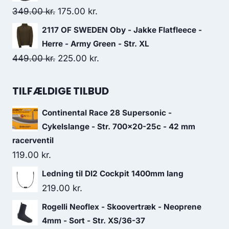
699.00 kr..
500.00 kr..
Original
Current
349.00
kr.
175.00
kr.
price
price
2117 OF SWEDEN Oby - Jakke Flatfleece -
was:
is:
Herre - Army Green - Str. XL
349.00 kr..
175.00 kr..
Original
Current
449.00
kr.
225.00
kr.
price
price
was:
is:
TILFÆLDIGE TILBUD
449.00 kr..
225.00 kr..
Continental Race 28 Supersonic -
Cykelslange - Str. 700x20-25c - 42 mm
racerventil
119.00
kr.
Ledning til DI2 Cockpit 1400mm lang
219.00
kr.
Rogelli Neoflex - Skoovertræk - Neoprene
4mm - Sort - Str. XS/36-37