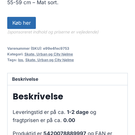
55-59 cm – Mat sort.
Køb her
(sponsoreret indhold og priserne er vejledende)
Varenummer (SKU):
e99e4fec9753
Kategori:
Skate, Urban og City hjelme
Tags:
los
,
Skate, Urban og City hjelme
Beskrivelse
Beskrivelse
Leveringstid er på ca.
1-2 dage
og
fragtprisen er på ca.
0.00
Produktid er
5420078889997
og EAN er