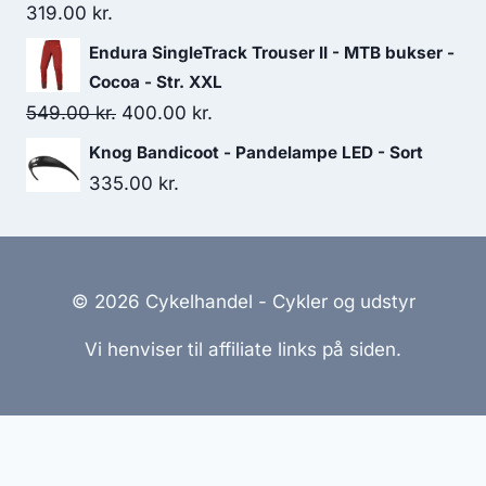
319.00
kr.
Endura SingleTrack Trouser II - MTB bukser -
Cocoa - Str. XXL
Original
Current
549.00
kr.
400.00
kr.
price
price
Knog Bandicoot - Pandelampe LED - Sort
was:
is:
335.00
kr.
549.00 kr..
400.00 kr..
© 2026 Cykelhandel - Cykler og udstyr
Vi henviser til affiliate links på siden.
Hjemmesider Til Salg
|
Hjemmeside Udvikling
|
Online
Tilbud