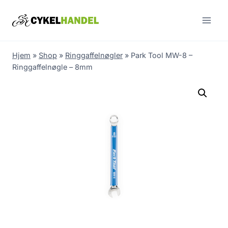
Skip
to
content
Hjem
»
Shop
»
Ringgaffelnøgler
»
Park Tool MW-8 –
Ringgaffelnøgle – 8mm