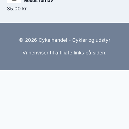
Nexus fornav
35.00
kr.
© 2026 Cykelhandel - Cykler og udstyr
Vi henviser til affiliate links på siden.
Hjemmesider Til Salg
|
Hjemmeside Udvikling
|
Online
Tilbud
Denne side kan være skabt med AI! Indholdet er
genereret med henblik på at informere og inspirere,
men vi anbefaler altid at dobbelttjekke vigtige
oplysninger.