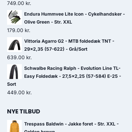
149.00 kr..
89.00 kr..
749.00
kr.
Endura Hummvee Lite Icon - Cykelhandsker -
Olive Green - Str. XXL
179.00
kr.
Vittoria Agarro G2 - MTB foldedæk TNT -
29x2,35 (57-622) - Grå/Sort
639.00
kr.
Schwalbe Racing Ralph - Evolution Line TL-
Easy Foldedæk - 27,5x2,25 (57-584) E-25 -
Sort
449.00
kr.
NYE TILBUD
Trespass Baldwin - Jakke foret - Str. XXL -
Golden brown