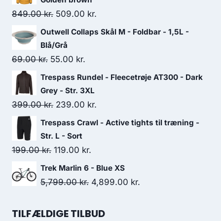
Original
Current
849.00
kr.
509.00
kr.
price
price
Outwell Collaps Skål M - Foldbar - 1,5L -
was:
is:
Blå/Grå
849.00 kr..
509.00 kr..
Original
Current
69.00
kr.
55.00
kr.
price
price
Trespass Rundel - Fleecetrøje AT300 - Dark
was:
is:
Grey - Str. 3XL
69.00 kr..
55.00 kr..
Original
Current
399.00
kr.
239.00
kr.
price
price
Trespass Crawl - Active tights til træning -
was:
is:
Str. L - Sort
399.00 kr..
239.00 kr..
Original
Current
199.00
kr.
119.00
kr.
price
price
Trek Marlin 6 - Blue XS
was:
is:
Original
Current
5,799.00
kr.
4,899.00
kr.
199.00 kr..
119.00 kr..
price
price
was:
is:
TILFÆLDIGE TILBUD