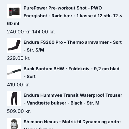
5,799.00 kr..
4,899.00 kr..
PurePower Pre-workout Shot - PWO
Energishot - Røde bær - 1 kasse á 12 stk. 12 x
60 ml
Original
Current
240.00
kr.
144.00
kr.
price
price
Endura FS260 Pro - Thermo armvarmer - Sort
was:
is:
- Str. S/M
240.00 kr..
144.00 kr..
229.00
kr.
Buck Bantam BHW - Foldekniv - 9,2 cm blad
- Sort
419.00
kr.
Endura Hummvee Transit Waterproof Trouser
- Vandtætte bukser - Black - Str. M
509.00
kr.
Shimano Nexus - Møtrik til Dynamo og andre