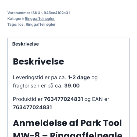
Varenummer (SKU):
945cc4102a31
Kategori:
Ringgaffelnøgler
Tags:
los
,
Ringgaffelnøgler
Beskrivelse
Beskrivelse
Leveringstid er på ca.
1-2 dage
og
fragtprisen er på ca.
39.00
Produktid er
763477024831
og EAN er
763477024831
Anmeldelse af Park Tool
MW-8 – Ringgaffelnøgle