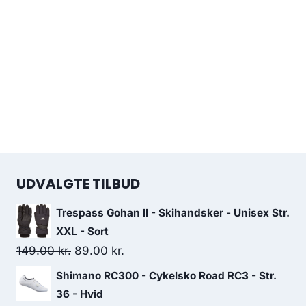
UDVALGTE TILBUD
Trespass Gohan II - Skihandsker - Unisex Str.
XXL - Sort
Original
Current
149.00
kr.
89.00
kr.
price
price
Shimano RC300 - Cykelsko Road RC3 - Str.
was:
is:
36 - Hvid