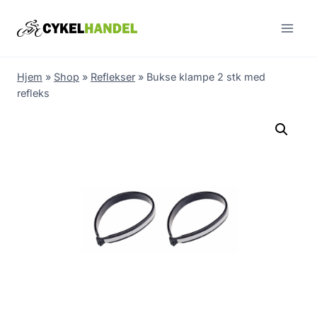
Skip
to
content
Hjem
»
Shop
»
Reflekser
»
Bukse klampe 2 stk med
refleks