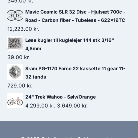
349.00
kr.
Mavic Cosmic SLR 32 Disc - Hjulsæt 700c -
Road - Carbon fiber - Tubeless - 622x19TC
12,223.00
kr.
Løse kugler til kuglelejer 144 stk 3/16"
4,8mm
39.00
kr.
Sram PG-1170 Force 22 kassette 11 gear 11-
32 tands
729.00
kr.
24" Trek Wahoo - Sølv/Orange
Original
Current
4,299.00
kr.
3,649.00
kr.
price
price
was:
is:
4,299.00 kr..
3,649.00 kr..