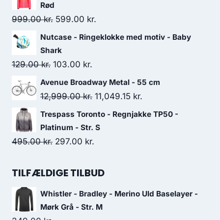
was:
is:
Rød
299.00 kr..
150.00 kr..
Original
Current
999.00
kr.
599.00
kr.
price
price
Nutcase - Ringeklokke med motiv - Baby
was:
is:
Shark
999.00 kr..
599.00 kr..
Original
Current
129.00
kr.
103.00
kr.
price
price
Avenue Broadway Metal - 55 cm
was:
is:
Original
Current
12,999.00
kr.
11,049.15
kr.
129.00 kr..
103.00 kr..
price
price
Trespass Toronto - Regnjakke TP50 -
was:
is:
Platinum - Str. S
12,999.00 kr..
11,049.15 kr..
Original
Current
495.00
kr.
297.00
kr.
price
price
was:
is:
TILFÆLDIGE TILBUD
495.00 kr..
297.00 kr..
Whistler - Bradley - Merino Uld Baselayer -
Mørk Grå - Str. M