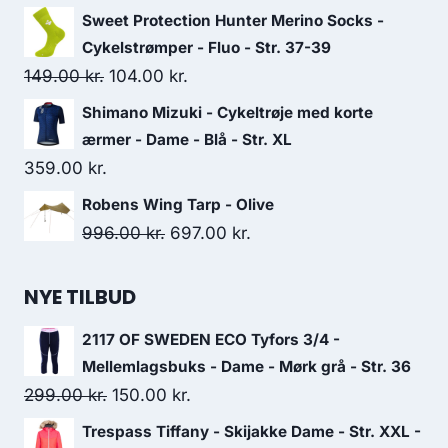
price
price
Sweet Protection Hunter Merino Socks -
was:
is:
Cykelstrømper - Fluo - Str. 37-39
249.00 kr..
125.00 kr..
Original
Current
149.00
kr.
104.00
kr.
price
price
Shimano Mizuki - Cykeltrøje med korte
was:
is:
ærmer - Dame - Blå - Str. XL
149.00 kr..
104.00 kr..
359.00
kr.
Robens Wing Tarp - Olive
Original
Current
996.00
kr.
697.00
kr.
price
price
was:
is:
NYE TILBUD
996.00 kr..
697.00 kr..
2117 OF SWEDEN ECO Tyfors 3/4 -
Mellemlagsbuks - Dame - Mørk grå - Str. 36
Original
Current
299.00
kr.
150.00
kr.
price
price
Trespass Tiffany - Skijakke Dame - Str. XXL -