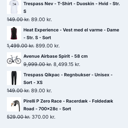
Trespass Nev - T-Shirt - Duoskin - Hvid - Str.
S
Original
Current
149.00
kr.
89.00
kr.
price
price
Heat Experience - Vest med el varme - Dame
was:
is:
- Str. S - Sort
149.00 kr..
89.00 kr..
Original
Current
1,499.00
kr.
899.00
kr.
price
price
Avenue Airbase Spirit - 58 cm
was:
is:
Original
Current
9,999.00
kr.
8,499.15
kr.
1,499.00 kr..
899.00 kr..
price
price
Trespass Qikpac - Regnbukser - Unisex -
was:
is:
Sort - XS
9,999.00 kr..
8,499.15 kr..
Original
Current
149.00
kr.
89.00
kr.
price
price
Pirelli P Zero Race - Racerdæk - Foldedæk
was:
is:
Road - 700x28c - Sort
149.00 kr..
89.00 kr..
Original
Current
529.00
kr.
370.00
kr.
price
price