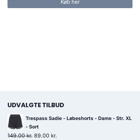
Køb her
UDVALGTE TILBUD
Trespass Sadie - Løbeshorts - Dame - Str. XL
- Sort
Original
Current
149.00
kr.
89.00
kr.