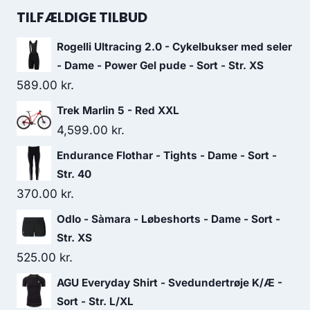
was:
is:
TILFÆLDIGE TILBUD
529.00 kr..
370.00 kr..
Rogelli Ultracing 2.0 - Cykelbukser med seler
- Dame - Power Gel pude - Sort - Str. XS
589.00
kr.
Trek Marlin 5 - Red XXL
4,599.00
kr.
Endurance Flothar - Tights - Dame - Sort -
Str. 40
370.00
kr.
Odlo - Sàmara - Løbeshorts - Dame - Sort -
Str. XS
525.00
kr.
AGU Everyday Shirt - Svedundertrøje K/Æ -
Sort - Str. L/XL