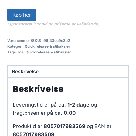
Køb her
(sponsoreret indhold og priserne er vejledende)
Varenummer (SKU):
96f43ec9e3e2
Kategori:
Quick release & stikaksler
Tags:
los
,
Quick release & stikaksler
Beskrivelse
Beskrivelse
Leveringstid er på ca.
1-2 dage
og
fragtprisen er på ca.
0.00
Produktid er
8057017983569
og EAN er
8057017983569