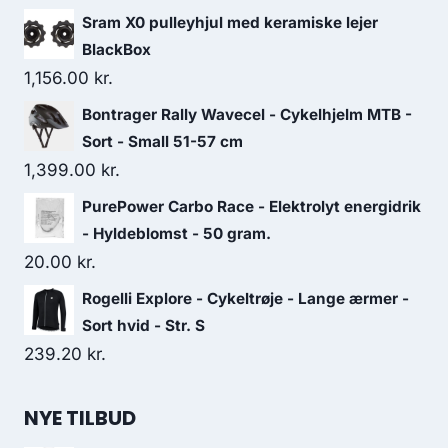
price
price
Sram X0 pulleyhjul med keramiske lejer
was:
is:
BlackBox
149.00 kr..
89.00 kr..
1,156.00
kr.
Bontrager Rally Wavecel - Cykelhjelm MTB -
Sort - Small 51-57 cm
1,399.00
kr.
PurePower Carbo Race - Elektrolyt energidrik
- Hyldeblomst - 50 gram.
20.00
kr.
Rogelli Explore - Cykeltrøje - Lange ærmer -
Sort hvid - Str. S
239.20
kr.
NYE TILBUD