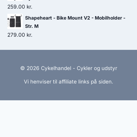
259.00
kr.
Shapeheart - Bike Mount V2 - Mobilholder -
Str. M
279.00
kr.
© 2026 Cykelhandel - Cykler og udstyr
Vi henviser til affiliate links på siden.
Hjemmesider Til Salg
|
Hjemmeside Udvikling
|
Online
Tilbud
Denne side kan være skabt med AI! Indholdet er