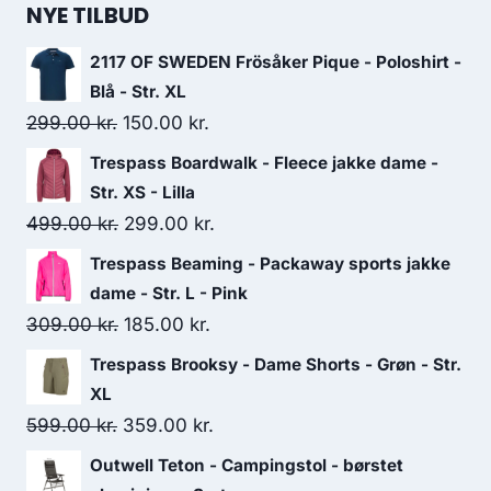
NYE TILBUD
2117 OF SWEDEN Frösåker Pique - Poloshirt -
Blå - Str. XL
Original
Current
299.00
kr.
150.00
kr.
price
price
Trespass Boardwalk - Fleece jakke dame -
was:
is:
Str. XS - Lilla
299.00 kr..
150.00 kr..
Original
Current
499.00
kr.
299.00
kr.
price
price
Trespass Beaming - Packaway sports jakke
was:
is:
dame - Str. L - Pink
499.00 kr..
299.00 kr..
Original
Current
309.00
kr.
185.00
kr.
price
price
Trespass Brooksy - Dame Shorts - Grøn - Str.
was:
is:
XL
309.00 kr..
185.00 kr..
Original
Current
599.00
kr.
359.00
kr.
price
price
Outwell Teton - Campingstol - børstet
was:
is: