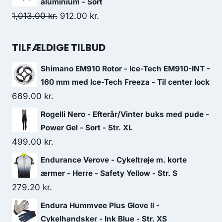
aluminium - Sort
599.00 kr..
359.00 kr..
Original
Current
1,013.00
kr.
912.00
kr.
price
price
was:
is:
TILFÆLDIGE TILBUD
1,013.00 kr..
912.00 kr..
Shimano EM910 Rotor - Ice-Tech EM910-INT -
160 mm med Ice-Tech Freeza - Til center lock
669.00
kr.
Rogelli Nero - Efterår/Vinter buks med pude -
Power Gel - Sort - Str. XL
499.00
kr.
Endurance Verove - Cykeltrøje m. korte
ærmer - Herre - Safety Yellow - Str. S
279.20
kr.
Endura Hummvee Plus Glove II -
Cykelhandsker - Ink Blue - Str. XS