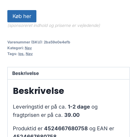
Køb her
(sponsoreret indhold og priserne er vejledende)
Varenummer (SKU):
2ba59e0e4efb
Kategori:
Nav
Tags:
los
,
Nav
Beskrivelse
Beskrivelse
Leveringstid er på ca.
1-2 dage
og
fragtprisen er på ca.
39.00
Produktid er
4524667680758
og EAN er
4524667680758