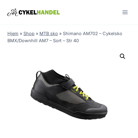
Skip
to
content
Hjem
»
Shop
»
MTB sko
»
Shimano AM702 – Cykelsko
BMX/Downhill AM7 – Sort – Str 40