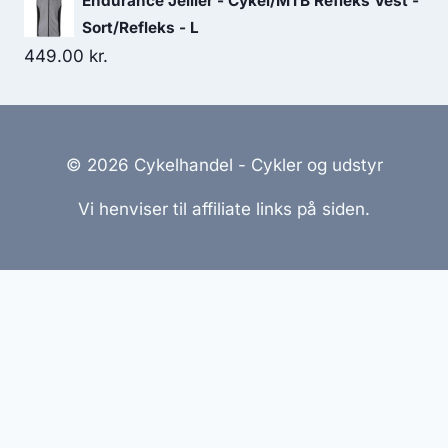
Endurance Jellier - Cykel/MTB Refleks Vest -
Sort/Refleks - L
449.00
kr.
© 2026 Cykelhandel - Cykler og udstyr
Vi henviser til affiliate links på siden.
Hjemmesider Til Salg
|
Hjemmeside Udvikling
|
Online
Tilbud
Denne side kan være skabt med AI! Indholdet er
genereret med henblik på at informere og inspirere,
men vi anbefaler altid at dobbelttjekke vigtige