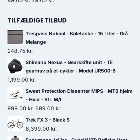
Original
Current
49.00
kr.
29.00
kr.
price
price
was:
is:
TILFÆLDIGE TILBUD
49.00 kr..
29.00 kr..
Trespass Nukool - Køletaske - 15 Liter - Grå
Melange
248.75
kr.
Shimano Nexus - Gearskifte unit - Til
gearnav på el-cykler - Model UR500-B
1,199.00
kr.
Sweet Protection Dissenter MIPS - MTB hjelm
- Hvid - Str. M/L
Original
Current
999.00
kr.
699.00
kr.
price
price
Trek FX 3 - Black S
was:
is:
8,399.00
kr.
999.00 kr..
699.00 kr..