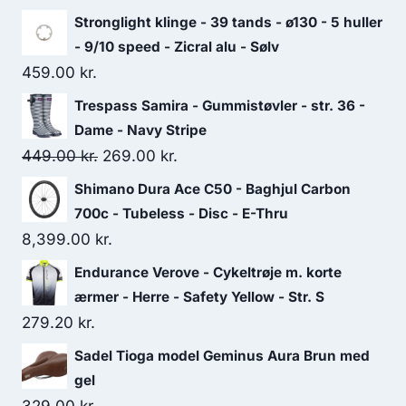
Stronglight klinge - 39 tands - ø130 - 5 huller
- 9/10 speed - Zicral alu - Sølv
459.00
kr.
Trespass Samira - Gummistøvler - str. 36 -
Dame - Navy Stripe
Original
Current
449.00
kr.
269.00
kr.
price
price
Shimano Dura Ace C50 - Baghjul Carbon
was:
is:
700c - Tubeless - Disc - E-Thru
449.00 kr..
269.00 kr..
8,399.00
kr.
Endurance Verove - Cykeltrøje m. korte
ærmer - Herre - Safety Yellow - Str. S
279.20
kr.
Sadel Tioga model Geminus Aura Brun med
gel