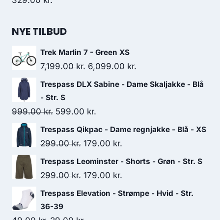
329.00
kr.
NYE TILBUD
Trek Marlin 7 - Green XS
Original
Current
7,199.00
kr.
6,099.00
kr.
price
price
Trespass DLX Sabine - Dame Skaljakke - Blå
was:
is:
- Str. S
7,199.00 kr..
6,099.00 kr..
Original
Current
999.00
kr.
599.00
kr.
price
price
Trespass Qikpac - Dame regnjakke - Blå - XS
was:
is:
Original
Current
299.00
kr.
179.00
kr.
999.00 kr..
599.00 kr..
price
price
Trespass Leominster - Shorts - Grøn - Str. S
was:
is:
Original
Current
299.00
kr.
179.00
kr.
299.00 kr..
179.00 kr..
price
price
Trespass Elevation - Strømpe - Hvid - Str.
was:
is:
36-39
299.00 kr..
179.00 kr..