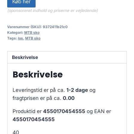
Køb her
(sponsoreret indhold og priserne er vejledende)
Varenummer (SKU):
9372411b21c0
Kategori:
MTB sko
Tags:
los
,
MTB sko
Beskrivelse
Beskrivelse
Leveringstid er på ca.
1-2 dage
og
fragtprisen er på ca.
0.00
Produktid er
4550170454555
og EAN er
4550170454555
40