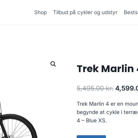
Shop
Tilbud på cykler og udstyr
Bests
Trek Marlin 
Origina
5,495.00
kr.
4,599
price
Trek Marlin 4 er en mount
was:
begynde at cykle i terræ
5,495.0
4 – Blue XS.