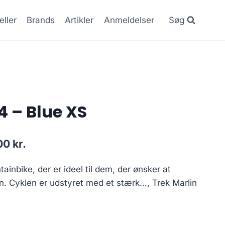
eller
Brands
Artikler
Anmeldelser
Søg
4 – Blue XS
l
Current
.00
kr.
price
ainbike, der er ideel til dem, der ønsker at
is:
n. Cyklen er udstyret med et stærk…, Trek Marlin
0 kr..
4,599.00 kr..