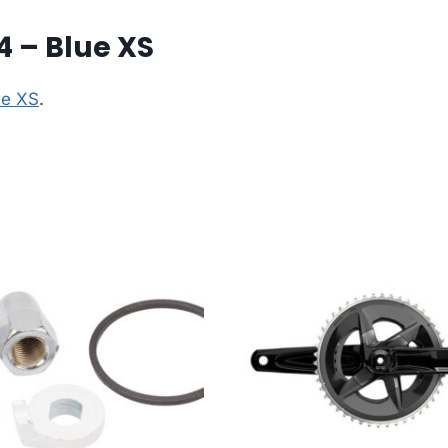
4 – Blue XS
ue XS
.