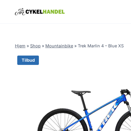
Skip
to
content
Hjem
»
Shop
»
Mountainbike
»
Trek Marlin 4 – Blue XS
Tilbud