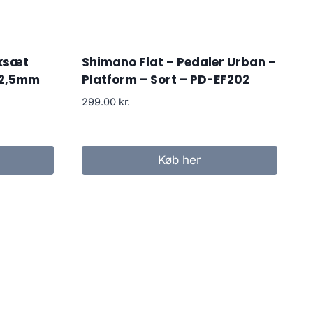
nksæt
Shimano Flat – Pedaler Urban –
72,5mm
Platform – Sort – PD-EF202
299.00
kr.
Køb her