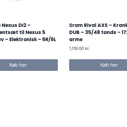
 Nexus DI2 –
Sram Rival AXS – Kra
ntsæt til Nexus 5
DUB – 35/48 tands – 1
v – Elektronisk – 6R/6L
arme
1,119.00
kr.
Køb her
Køb her