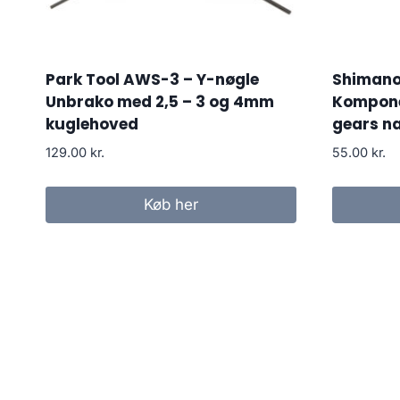
Park Tool AWS-3 – Y-nøgle
Shimano
Unbrako med 2,5 – 3 og 4mm
Kompone
kuglehoved
gears na
129.00
kr.
55.00
kr.
Køb her