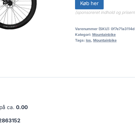
Køb her
(sponsoreret indhold og priser
Varenummer (SKU):
0f7e71a3114d
Kategori:
Mountainbike
Tags:
los
,
Mountainbike
 på ca.
0.00
2863152