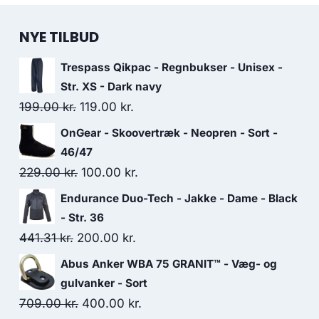
NYE TILBUD
Trespass Qikpac - Regnbukser - Unisex -
Str. XS - Dark navy
Original
Current
199.00
kr.
119.00
kr.
price
price
OnGear - Skoovertræk - Neopren - Sort -
was:
is:
46/47
199.00 kr..
119.00 kr..
Original
Current
229.00
kr.
100.00
kr.
price
price
Endurance Duo-Tech - Jakke - Dame - Black
was:
is:
- Str. 36
229.00 kr..
100.00 kr..
Original
Current
441.31
kr.
200.00
kr.
price
price
Abus Anker WBA 75 GRANIT™ - Væg- og
was:
is:
gulvanker - Sort
441.31 kr..
200.00 kr..
Original
Current
709.00
kr.
400.00
kr.