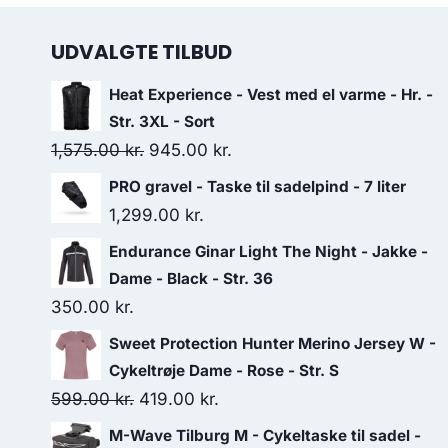
UDVALGTE TILBUD
Heat Experience - Vest med el varme - Hr. -
Str. 3XL - Sort
Original
Current
1,575.00
kr.
945.00
kr.
price
price
PRO gravel - Taske til sadelpind - 7 liter
was:
is:
1,299.00
kr.
1,575.00 kr..
945.00 kr..
Endurance Ginar Light The Night - Jakke -
Dame - Black - Str. 36
350.00
kr.
Sweet Protection Hunter Merino Jersey W -
Cykeltrøje Dame - Rose - Str. S
Original
Current
599.00
kr.
419.00
kr.
price
price
M-Wave Tilburg M - Cykeltaske til sadel -