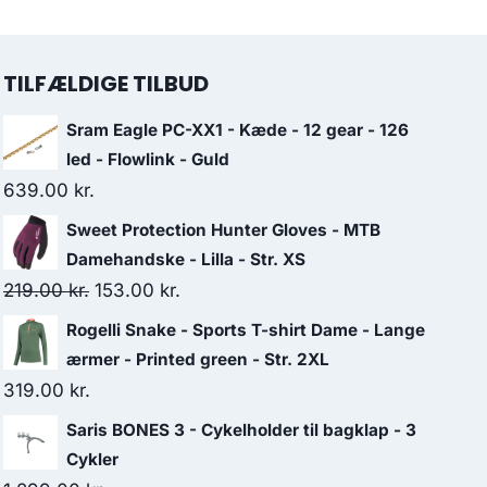
TILFÆLDIGE TILBUD
Sram Eagle PC-XX1 - Kæde - 12 gear - 126
led - Flowlink - Guld
639.00
kr.
Sweet Protection Hunter Gloves - MTB
Damehandske - Lilla - Str. XS
Original
Current
219.00
kr.
153.00
kr.
price
price
Rogelli Snake - Sports T-shirt Dame - Lange
was:
is:
ærmer - Printed green - Str. 2XL
219.00 kr..
153.00 kr..
319.00
kr.
Saris BONES 3 - Cykelholder til bagklap - 3
Cykler