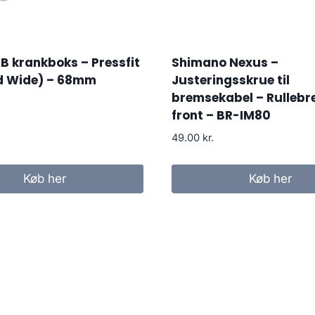
 krankboks – Pressfit
Shimano Nexus –
d Wide) – 68mm
Justeringsskrue til
bremsekabel – Rulleb
front – BR-IM80
49.00
kr.
Køb her
Køb her