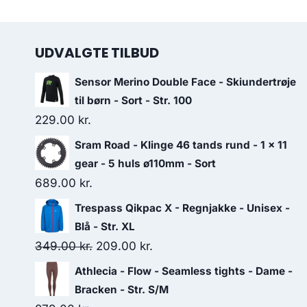
UDVALGTE TILBUD
Sensor Merino Double Face - Skiundertrøje
til børn - Sort - Str. 100
229.00
kr.
Sram Road - Klinge 46 tands rund - 1 x 11
gear - 5 huls ø110mm - Sort
689.00
kr.
Trespass Qikpac X - Regnjakke - Unisex -
Blå - Str. XL
Original
Current
349.00
kr.
209.00
kr.
price
price
Athlecia - Flow - Seamless tights - Dame -
was:
is:
Bracken - Str. S/M