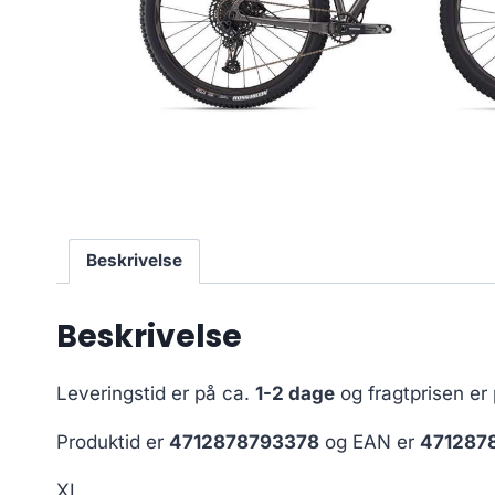
Beskrivelse
Beskrivelse
Leveringstid er på ca.
1-2 dage
og fragtprisen er
Produktid er
4712878793378
og EAN er
471287
XL