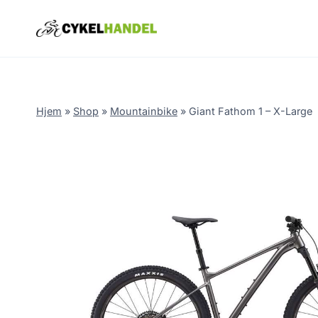
Skip
to
content
Hjem
»
Shop
»
Mountainbike
»
Giant Fathom 1 – X-Large