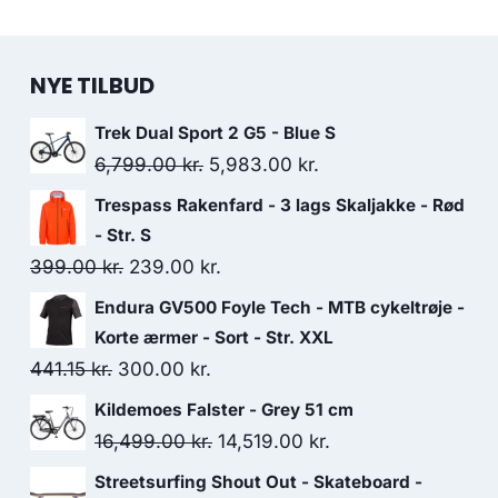
NYE TILBUD
Trek Dual Sport 2 G5 - Blue S
Original
Current
6,799.00
kr.
5,983.00
kr.
price
price
Trespass Rakenfard - 3 lags Skaljakke - Rød
was:
is:
- Str. S
6,799.00 kr..
5,983.00 kr..
Original
Current
399.00
kr.
239.00
kr.
price
price
Endura GV500 Foyle Tech - MTB cykeltrøje -
was:
is:
Korte ærmer - Sort - Str. XXL
399.00 kr..
239.00 kr..
Original
Current
441.15
kr.
300.00
kr.
price
price
Kildemoes Falster - Grey 51 cm
was:
is:
Original
Current
16,499.00
kr.
14,519.00
kr.
441.15 kr..
300.00 kr..
price
price
Streetsurfing Shout Out - Skateboard -