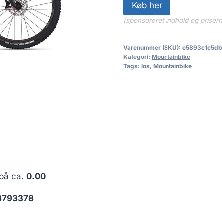
Køb her
(sponsoreret indhold og priser
Varenummer (SKU):
e5893c1c5db
Kategori:
Mountainbike
Tags:
los
,
Mountainbike
 på ca.
0.00
8793378