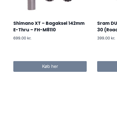
Shimano XT – Bagaksel 142mm
Sram DUB
E-Thru – FH-M8110
30 (Roa
699.00
kr.
399.00
kr.
Køb her