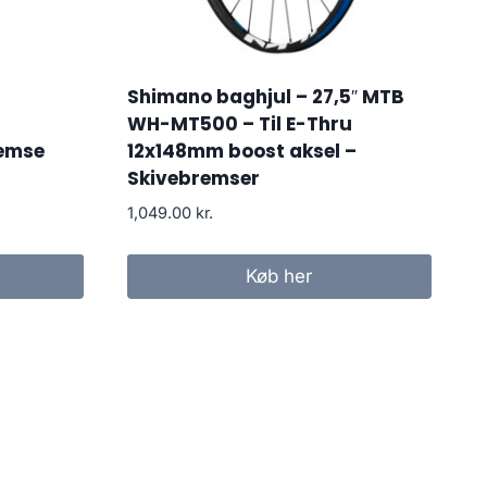
Shimano baghjul – 27,5″ MTB
WH-MT500 – Til E-Thru
remse
12x148mm boost aksel –
Skivebremser
1,049.00
kr.
Køb her