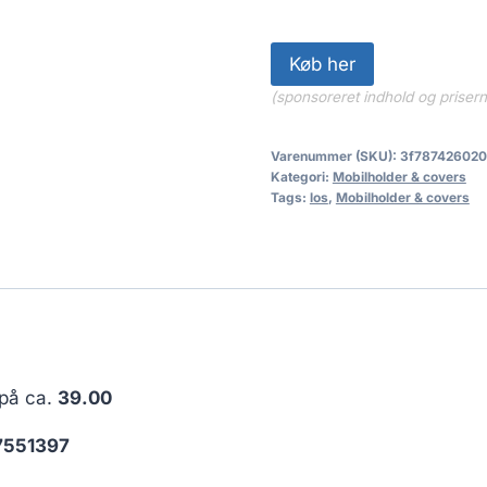
Køb her
(sponsoreret indhold og priser
Varenummer (SKU):
3f78742602
Kategori:
Mobilholder & covers
Tags:
los
,
Mobilholder & covers
 på ca.
39.00
7551397