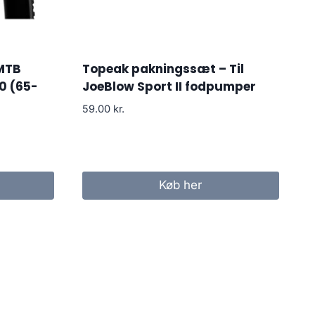
 MTB
Topeak pakningssæt – Til
0 (65-
JoeBlow Sport II fodpumper
59.00
kr.
Køb her