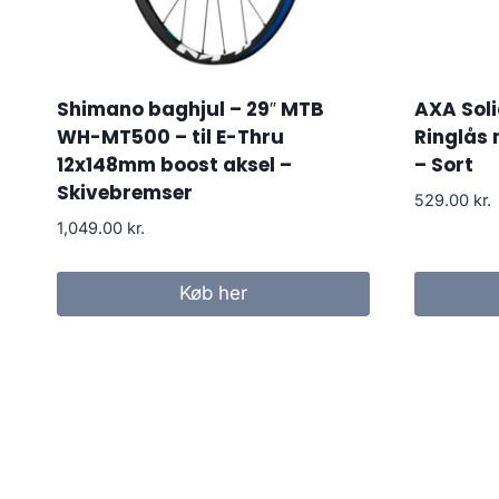
Shimano baghjul – 29″ MTB
AXA Soli
WH-MT500 – til E-Thru
Ringlås 
12x148mm boost aksel –
– Sort
Skivebremser
529.00
kr.
1,049.00
kr.
Køb her