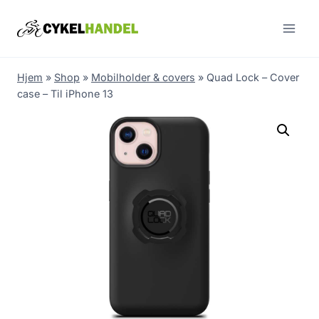
Skip
to
content
Hjem
»
Shop
»
Mobilholder & covers
»
Quad Lock – Cover
case – Til iPhone 13