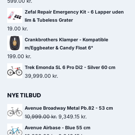
599.00
kr.
Zefal Repair Emergency Kit - 6 Lapper uden
lim & Tubeless Grater
19.00
kr.
Crankbrothers Klamper - Kompatible
m/Eggbeater & Candy Float 6°
199.00
kr.
Trek Emonda SL 6 Pro Di2 - Silver 60 cm
39,999.00
kr.
NYE TILBUD
Avenue Broadway Metal Pb.82 - 53 cm
Original
Current
10,999.00
kr.
9,349.15
kr.
price
price
Avenue Airbase - Blue 55 cm
was:
is: