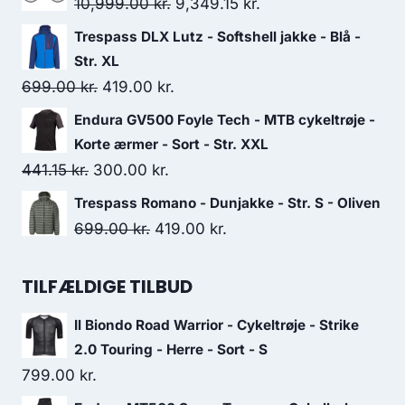
Original
Current
10,999.00
kr.
9,349.15
kr.
10,999.00 kr..
9,349.15 kr..
price
price
Trespass DLX Lutz - Softshell jakke - Blå -
was:
is:
Str. XL
10,999.00 kr..
9,349.15 kr..
Original
Current
699.00
kr.
419.00
kr.
price
price
Endura GV500 Foyle Tech - MTB cykeltrøje -
was:
is:
Korte ærmer - Sort - Str. XXL
699.00 kr..
419.00 kr..
Original
Current
441.15
kr.
300.00
kr.
price
price
Trespass Romano - Dunjakke - Str. S - Oliven
was:
is:
Original
Current
699.00
kr.
419.00
kr.
441.15 kr..
300.00 kr..
price
price
was:
is:
TILFÆLDIGE TILBUD
699.00 kr..
419.00 kr..
Il Biondo Road Warrior - Cykeltrøje - Strike
2.0 Touring - Herre - Sort - S
799.00
kr.