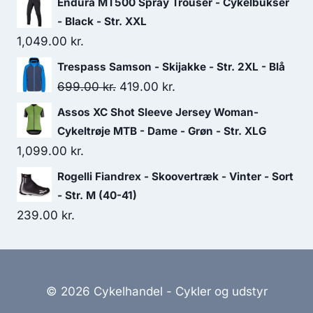
Endura MT500 Spray Trouser - Cykelbukser
- Black - Str. XXL
1,049.00
kr.
Trespass Samson - Skijakke - Str. 2XL - Blå
Original
Current
699.00
kr.
419.00
kr.
price
price
Assos XC Shot Sleeve Jersey Woman-
was:
is:
Cykeltrøje MTB - Dame - Grøn - Str. XLG
699.00 kr..
419.00 kr..
1,099.00
kr.
Rogelli Fiandrex - Skoovertræk - Vinter - Sort
- Str. M (40-41)
239.00
kr.
© 2026 Cykelhandel - Cykler og udstyr