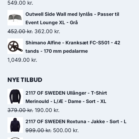
549.00
kr.
Outwell Side Wall med lynlås - Passer til
Event Lounge XL - Grå
Original
Current
452.00
kr.
362.00
kr.
price
price
Shimano Alfine - Kranksæt FC-S501 - 42
was:
is:
tands - 170 mm pedalarme
452.00 kr..
362.00 kr..
1,049.00
kr.
NYE TILBUD
2117 OF SWEDEN Ullånger - T-Shirt
Merinould - L/Æ - Dame - Sort - XL
Original
Current
379.00
kr.
190.00
kr.
price
price
2117 OF SWEDEN Roxtuna - Jakke - Sort - L
was:
is:
Original
Current
999.00
kr.
500.00
kr.
379.00 kr..
190.00 kr..