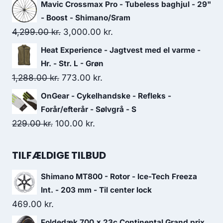
price
price
Mavic Crossmax Pro - Tubeless baghjul - 29"
was:
is:
- Boost - Shimano/Sram
999.00 kr..
500.00 kr..
Original
Current
4,299.00
kr.
3,000.00
kr.
price
price
Heat Experience - Jagtvest med el varme -
was:
is:
Hr. - Str. L - Grøn
4,299.00 kr..
3,000.00 kr..
Original
Current
1,288.00
kr.
773.00
kr.
price
price
OnGear - Cykelhandske - Refleks -
was:
is:
Forår/efterår - Sølvgrå - S
1,288.00 kr..
773.00 kr..
Original
Current
229.00
kr.
100.00
kr.
price
price
was:
is:
TILFÆLDIGE TILBUD
229.00 kr..
100.00 kr..
Shimano MT800 - Rotor - Ice-Tech Freeza
Int. - 203 mm - Til center lock
469.00
kr.
Foldedæk 700 x 23c Continental Grand prix