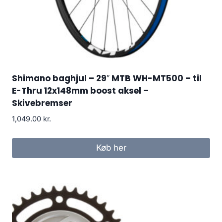
Shimano baghjul – 29″ MTB WH-MT500 – til
E-Thru 12x148mm boost aksel –
Skivebremser
1,049.00
kr.
Køb her