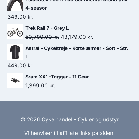
4-season
349.00
kr.
Trek Rail 7 - Grey L
Original
Current
50,799.00
kr.
43,179.00
kr.
price
price
Astral - Cykeltrøje - Korte ærmer - Sort - Str.
was:
is:
L
50,799.00 kr..
43,179.00 kr..
449.00
kr.
Sram XX1 -Trigger - 11 Gear
1,399.00
kr.
© 2026 Cykelhandel - Cykler og udstyr
Vi henviser til affiliate links på siden.