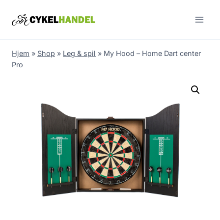
Skip
to
content
Hjem
»
Shop
»
Leg & spil
»
My Hood – Home Dart center
Pro