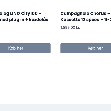
d og LINQ City100 –
Campagnolo Chorus –
med plug in + kædelås
Kassette 12 speed – 11-
1,599.00
kr.
Køb her
Køb her