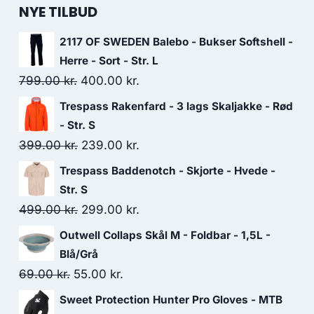
NYE TILBUD
2117 OF SWEDEN Balebo - Bukser Softshell -
Herre - Sort - Str. L
Original
Current
799.00
kr.
400.00
kr.
price
price
Trespass Rakenfard - 3 lags Skaljakke - Rød
was:
is:
- Str. S
799.00 kr..
400.00 kr..
Original
Current
399.00
kr.
239.00
kr.
price
price
Trespass Baddenotch - Skjorte - Hvede -
was:
is:
Str. S
399.00 kr..
239.00 kr..
Original
Current
499.00
kr.
299.00
kr.
price
price
Outwell Collaps Skål M - Foldbar - 1,5L -
was:
is:
Blå/Grå
499.00 kr..
299.00 kr..
Original
Current
69.00
kr.
55.00
kr.
price
price
Sweet Protection Hunter Pro Gloves - MTB