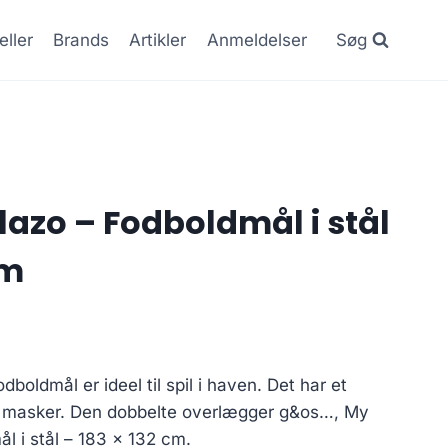
eller
Brands
Artikler
Anmeldelser
Søg
azo – Fodboldmål i stål
cm
oldmål er ideel til spil i haven. Det har et
m masker. Den dobbelte overlægger g&os…, My
 i stål – 183 x 132 cm.