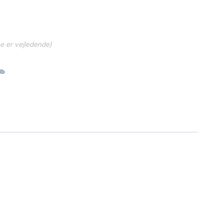
ne er vejledende)
1b