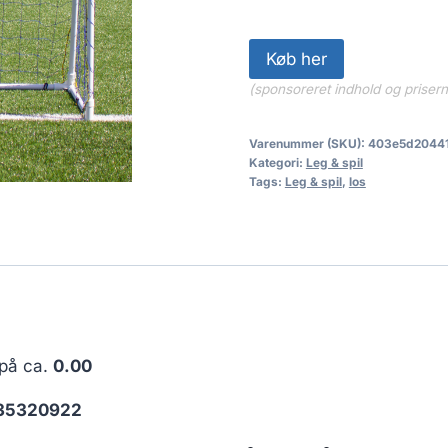
Køb her
(sponsoreret indhold og priser
Varenummer (SKU):
403e5d2044
Kategori:
Leg & spil
Tags:
Leg & spil
,
los
 på ca.
0.00
35320922