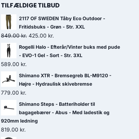
TILFÆLDIGE TILBUD
2117 OF SWEDEN Tåby Eco Outdoor -
Fritidsbuks - Grøn - Str. XXL
Original
Current
849.00
kr.
425.00
kr.
price
price
Rogelli Halo - Efterår/Vinter buks med pude
was:
is:
- EVO-1 Gel - Sort - Str. 3XL
849.00 kr..
425.00 kr..
589.00
kr.
Shimano XTR - Bremsegreb BL-M9120 -
Højre - Hydraulisk skivebremse
779.00
kr.
Shimano Steps - Batteriholder til
bagagebærer - Abus - Med ladestik og
920mm ledning
819.00
kr.