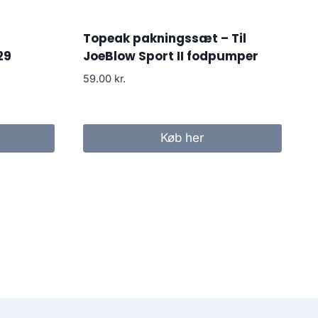
Topeak pakningssæt – Til
29
JoeBlow Sport II fodpumper
59.00
kr.
Køb her