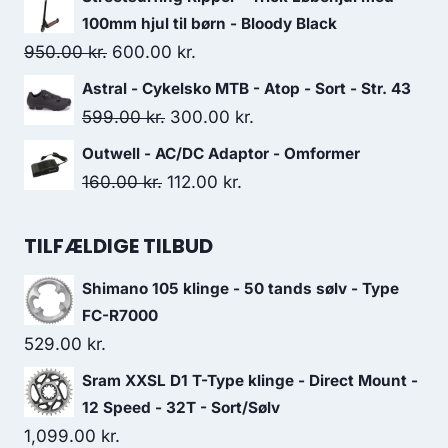
was:
is:
100mm hjul til børn - Bloody Black
30,299.00 kr..
24,239.00 kr..
Original
Current
950.00
kr.
600.00
kr.
price
price
Astral - Cykelsko MTB - Atop - Sort - Str. 43
was:
is:
Original
Current
599.00
kr.
300.00
kr.
950.00 kr..
600.00 kr..
price
price
Outwell - AC/DC Adaptor - Omformer
was:
is:
Original
Current
160.00
kr.
112.00
kr.
599.00 kr..
300.00 kr..
price
price
was:
is:
TILFÆLDIGE TILBUD
160.00 kr..
112.00 kr..
Shimano 105 klinge - 50 tands sølv - Type
FC-R7000
529.00
kr.
Sram XXSL D1 T-Type klinge - Direct Mount -
12 Speed - 32T - Sort/Sølv
1,099.00
kr.