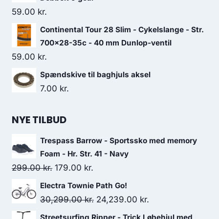
59.00
kr.
Continental Tour 28 Slim - Cykelslange - Str.
700x28-35c - 40 mm Dunlop-ventil
59.00
kr.
Spændskive til baghjuls aksel
7.00
kr.
NYE TILBUD
Trespass Barrow - Sportssko med memory
Foam - Hr. Str. 41 - Navy
Original
Current
299.00
kr.
179.00
kr.
price
price
Electra Townie Path Go!
was:
is:
Original
Current
30,299.00
kr.
24,239.00
kr.
299.00 kr..
179.00 kr..
price
price
Streetsurfing Ripper - Trick Løbehjul med