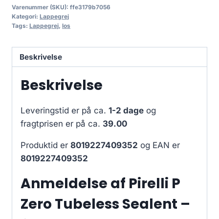
Varenummer (SKU):
ffe3179b7056
Kategori:
Lappegrej
Tags:
Lappegrej
,
los
Beskrivelse
Beskrivelse
Leveringstid er på ca.
1-2 dage
og
fragtprisen er på ca.
39.00
Produktid er
8019227409352
og EAN er
8019227409352
Anmeldelse af Pirelli P
Zero Tubeless Sealent –