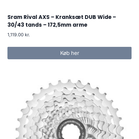
Sram Rival AXS – Kranksæt DUB Wide –
30/43 tands – 172,5mm arme
1,119.00
kr.
Køb her