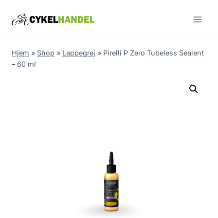
Skip
to
content
Hjem
»
Shop
»
Lappegrej
»
Pirelli P Zero Tubeless Sealent
– 60 ml